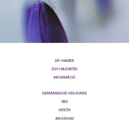
természettörvény
3.
Biológiai
természettörvény
4.
Biológiai
természettörvény
DR. HAMER
5.
EGY HAGYATÉK
Biológiai
INFORMÁCIÓ
természettörvény
DHS
GERMANISCHE HEILKUNDE
SBS
Kezűség
VIDEÓK
Hormonok
ARCHÍVUM
Sínek