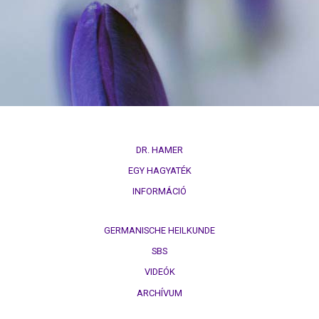
természettörvény
3.
Biológiai
természettörvény
4.
Biológiai
természettörvény
DR. HAMER
5.
EGY HAGYATÉK
Biológiai
INFORMÁCIÓ
természettörvény
DHS
GERMANISCHE HEILKUNDE
SBS
Kezűség
VIDEÓK
Hormonok
ARCHÍVUM
Sínek