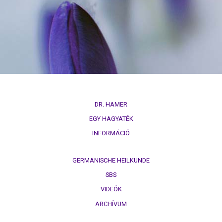
természettörvény
3.
Biológiai
természettörvény
4.
Biológiai
természettörvény
DR. HAMER
5.
EGY HAGYATÉK
Biológiai
INFORMÁCIÓ
természettörvény
DHS
GERMANISCHE HEILKUNDE
SBS
Kezűség
VIDEÓK
Hormonok
ARCHÍVUM
Sínek