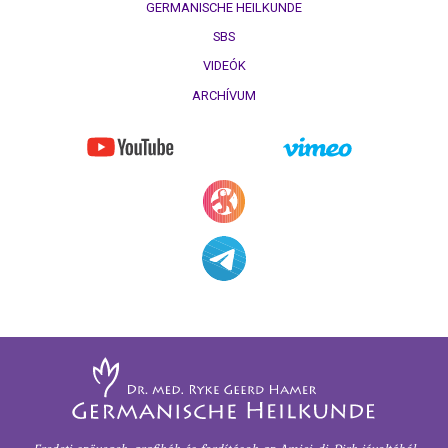
GERMANISCHE HEILKUNDE
Immunrendszer
SBS
A
VIDEÓK
dohányzás
ARCHÍVUM
és
a
rák
Metasztázisok
Gyógyszerezés
Tumormarker
Fájdalmak
Terápia