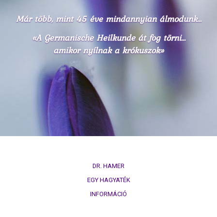
természettörvény
Már több, mint 45 éve mindannyian álmodunk...
3.
«A Germanische Heilkunde át fog törni...
Biológiai
természettörvény
amikor nyílnak a krókuszok»
4.
Biológiai
természettörvény
5.
Biológiai
természettörvény
DHS
DR. HAMER
Kezűség
EGY HAGYATÉK
Hormonok
INFORMÁCIÓ
Sínek