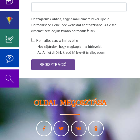
Az
Germanische
pszicho-
Cukorbetegség
oldal
Heilkunde
Születésnapi
onkológiától
szerkesztés
ismereteinek
koncert
Hasnyálmirigy
Hozzájárulok ahhoz, hogy e-mail címem bekerüljön a
alatt
elnyomása
2019
Germanische Heilkunde weboldal adatbázisába. Az e-mail
Germanische
áll.
címemet nem adjuk tovább harmadik félnek.
Hodgkin/Non-
Heilkunde
Dr.
Hodgkin
Feliratkozás a hírlevélre
Hamer
Viselkedési
Hozzájárulok, hogy megkapjam a hírlevelet.
Mein
Neurodermatitis
kódok
Az Amici di Dirk kiadó hírlevelét is elfogadom.
Studentenmädchen
Orr
REGISZTRÁCIÓ
Az
című
5
könyvéről
Sclerosis
biológiai
multiplex
természettörvény
Tinnitus
OLDAL MEGOSZTÁSA
1.
Biológiai
Az
természettörvény
oldal
szerkesztés
2.
alatt
Biológiai
áll.