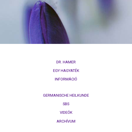
természettörvény
3.
Biológiai
természettörvény
4.
Biológiai
természettörvény
DR. HAMER
5.
EGY HAGYATÉK
Biológiai
INFORMÁCIÓ
természettörvény
DHS
GERMANISCHE HEILKUNDE
SBS
Kezűség
VIDEÓK
Hormonok
ARCHÍVUM
Sínek