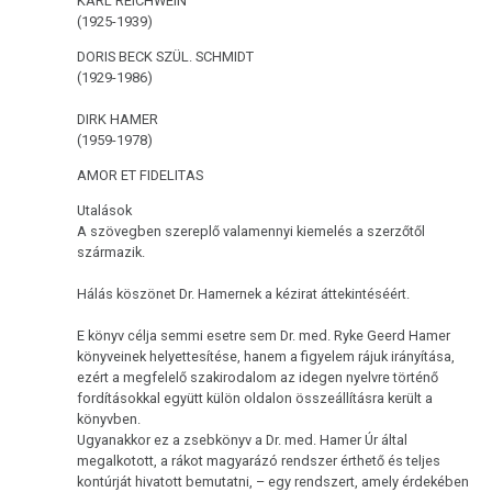
KARL REICHWEIN
(1925-1939)
Immunrendszer
DORIS BECK SZÜL. SCHMIDT
A
(1929-1986)
dohányzás
DIRK HAMER
és
(1959-1978)
a
AMOR ET FIDELITAS
rák
Utalások
Metasztázisok
A szövegben szereplő valamennyi kiemelés a szerzőtől
származik.
Gyógyszerezés
Hálás köszönet Dr. Hamernek a kézirat áttekintéséért.
Tumormarker
E könyv célja semmi esetre sem Dr. med. Ryke Geerd Hamer
Fájdalmak
könyveinek helyettesítése, hanem a figyelem rájuk irányítása,
ezért a megfelelő szakirodalom az idegen nyelvre történő
Terápia
fordításokkal együtt külön oldalon összeállításra került a
könyvben.
Ugyanakkor ez a zsebkönyv a Dr. med. Hamer Úr által
megalkotott, a rákot magyarázó rendszer érthető és teljes
kontúrját hivatott bemutatni, – egy rendszert, amely érdekében