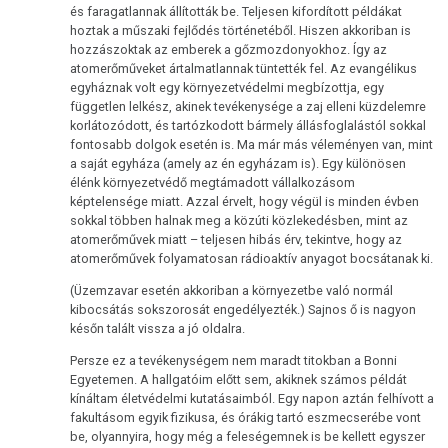
és faragatlannak állították be. Teljesen kifordított példákat
hoztak a műszaki fejlődés történetéből. Hiszen akkoriban is
hozzászoktak az emberek a gőzmozdonyokhoz. Így az
atomerőműveket ártalmatlannak tüntették fel. Az evangélikus
egyháznak volt egy környezetvédelmi megbízottja, egy
független lelkész, akinek tevékenysége a zaj elleni küzdelemre
korlátozódott, és tartózkodott bármely állásfoglalástól sokkal
fontosabb dolgok esetén is. Ma már más véleményen van, mint
a saját egyháza (amely az én egyházam is). Egy különösen
élénk környezetvédő megtámadott vállalkozásom
képtelensége miatt. Azzal érvelt, hogy végül is minden évben
sokkal többen halnak meg a közúti közlekedésben, mint az
atomerőművek miatt – teljesen hibás érv, tekintve, hogy az
atomerőművek folyamatosan rádioaktív anyagot bocsátanak ki.
(Üzemzavar esetén akkoriban a környezetbe való normál
kibocsátás sokszorosát engedélyezték.) Sajnos ő is nagyon
későn talált vissza a jó oldalra.
Persze ez a tevékenységem nem maradt titokban a Bonni
Egyetemen. A hallgatóim előtt sem, akiknek számos példát
kínáltam életvédelmi kutatásaimból. Egy napon aztán felhívott a
fakultásom egyik fizikusa, és órákig tartó eszmecserébe vont
be, olyannyira, hogy még a feleségemnek is be kellett egyszer