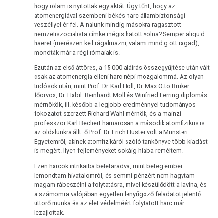
hogy rólam is nyitottak egy aktát. Úgy tűnt, hogy az
atomenergiával szembeni békés harc állambiztonsági
veszéllyel ér fel. A nálunk mindig másokra ragasztott
nemzetiszocialista címke mégis hatott volna? Semper aliquid
haeret (merészen kell rágalmazni, valami mindig ott ragad),
mondták már a régi rómaiak is.
Ezután az első áttörés, a 15 000 aláírás összegyűjtése után vált
csak az atomenergia elleni harc népi mozgalommá. Az olyan
tudósok után, mint Prof. Dr. Karl Höll, Dr. Max Otto Bruker
főorvos, Dr. Habil. Reinhardt Moll és Winfried Ferring diplomás
mérnökök, ill. később a legjobb eredménnyel tudományos
fokozatot szerzett Richard Wahl mérnök, és a mainzi
professzor Karl Bechert hamarosan a második atomfizikus is
az oldalunkra állt: ő Prof. Dr. Erich Huster volt a Münsteri
Egyetemről, akinek atomfizikáról szóló tankönyve több kiadást
is megért. Ilyen fejleményeket sokáig hiába reméltem.
Ezen harcok intrikáiba belefáradva, mint beteg ember
lemondtam hivatalomról, és semmi pénzért nem hagytam
magam rábeszélni a folytatásra, mivel készülődött a lavina, és
a számomra valójában egyetlen lenyűgöző feladatot jelentő
úttörő munka és az élet védelméért folytatott harc már
lezajlottak.