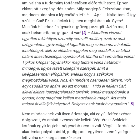
ami valaha a tudomány történetében előfordulhatott. Éppen
ekkor jött szegény idős apám. Mily meglepő! Felszabadultan,
majdnem táncolva a lépcsőkön lefelé. – Apa! – kiáltottam. Ő így
szólt: – Carl! Ezek a fickók teljesen meghibbantak. Gyere!
Menjünk Hillerhez és igyunk egy üveg pezsgőt. Aztán majd
csak beismerik, hogy igazad van!
[4]
– Akkoriban viszont
egyetlen tekintélyes személy sem állt mellém, ezek az urak
szégyenletes gyávasággal tagadták meg számomra a haladás
lehetőségét, akik az előadás reggelén még csodálkozva láttak
nálam aneszteziológiai operációkat. Mintha ott sem lettek volna!
Tipikus kifogás: Ugyanakkor meg tudtam volna határozni
mindegyik úgynevezett kollégám szerepét, amit a
kivégzésemben elfoglaltak, anélkül hogy a székükön
megmozdultak volna. Nos, én mindent csendesen tűrtem. Volt
egy csodálatos apám, aki azt mondta: – Hidd el nekem Carl,
akivel ekkora igazságtalanság történik, annak megspórolják a
gondot, hogy magának kelljen megvédenie magát. Azt majd
mások átvállalják helyetted. Dolgozz csak tovább nyugodtan.”
[5]
Nem mindenkinek volt ilyen édesapja, aki egy új felfedezésen
dolgozott, és amiatt szenvednie kellett. Végtére is Schleich
korának egyik legtehetségesebb orvosa volt. Végül elfordult az
akadémiai pályafutástól, pedig pont egy ilyen személyiségre
lett volna szükség a tanszékeken.