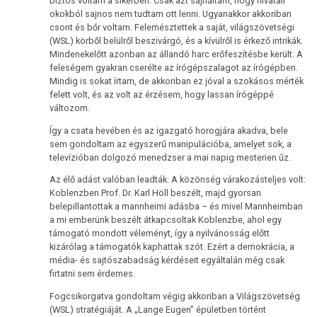
biztos voltam a sikerben. Csak azt sajnáltam, hogy hivatali
okokból sajnos nem tudtam ott lenni. Ugyanakkor akkoriban
csont és bőr voltam. Felemésztettek a saját, világszövetségi
(WSL) körből belülről beszivárgó, és a kívülről is érkező intrikák.
Mindenekelőtt azonban az állandó harc erőfeszítésbe került. A
feleségem gyakran cserélte az írógépszalagot az írógépben.
Mindig is sokat írtam, de akkoriban ez jóval a szokásos mérték
felett volt, és az volt az érzésem, hogy lassan írógéppé
változom.
Így a csata hevében és az igazgató horogjára akadva, bele
sem gondoltam az egyszerű manipulációba, amelyet sok, a
televízióban dolgozó menedzser a mai napig mesterien űz.
Az élő adást valóban leadták. A közönség várakozásteljes volt:
Koblenzben Prof. Dr. Karl Höll beszélt, majd gyorsan
belepillantottak a mannheimi adásba – és mivel Mannheimban
a mi emberünk beszélt átkapcsoltak Koblenzbe, ahol egy
támogató mondott véleményt, így a nyilvánosság előtt
kizárólag a támogatók kaphattak szót. Ezért a demokrácia, a
média- és sajtószabadság kérdéseit egyáltalán még csak
firtatni sem érdemes.
Fogcsikorgatva gondoltam végig akkoriban a Világszövetség
(WSL) stratégiáját. A „Lange Eugen” épületben történt