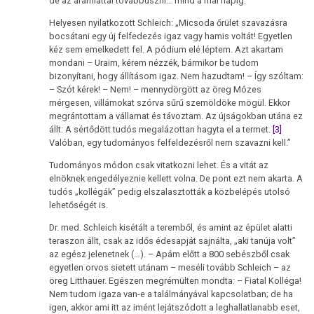
de az áramlattal továbbúszni… mind a mai napig.
Helyesen nyilatkozott Schleich: „Micsoda őrület szavazásra
bocsátani egy új felfedezés igaz vagy hamis voltát! Egyetlen
kéz sem emelkedett fel. A pódium elé léptem. Azt akartam
mondani – Uraim, kérem nézzék, bármikor be tudom
bizonyítani, hogy állításom igaz. Nem hazudtam! – Így szóltam:
– Szót kérek! – Nem! – mennydörgött az öreg Mózes
mérgesen, villámokat szórva sűrű szemöldöke mögül. Ekkor
megrántottam a vállamat és távoztam. Az újságokban utána ez
állt: A sértődött tudós megalázottan hagyta el a termet.
[3]
Valóban, egy tudományos felfeldezésről nem szavazni kell.”
Tudományos módon csak vitatkozni lehet. És a vitát az
elnöknek engedélyeznie kellett volna. De pont ezt nem akarta. A
tudós „kollégák” pedig elszalasztották a közbelépés utolsó
lehetőségét is.
Dr. med. Schleich kisétált a teremből, és amint az épület alatti
teraszon állt, csak az idős édesapját sajnálta, „aki tanúja volt”
az egész jelenetnek (…). – Apám előtt a 800 sebészből csak
egyetlen orvos sietett utánam – meséli tovább Schleich – az
öreg Litthauer. Egészen megrémülten mondta: – Fiatal Kolléga!
Nem tudom igaza van-e a találmányával kapcsolatban; de ha
igen, akkor ami itt az imént lejátszódott a leghallatlanabb eset,