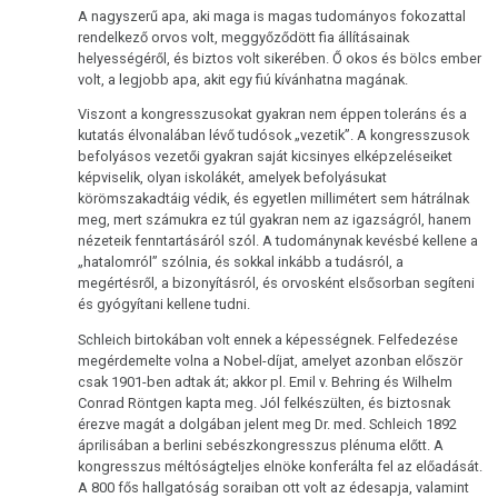
A nagyszerű apa, aki maga is magas tudományos fokozattal
rendelkező orvos volt, meggyőződött fia állításainak
helyességéről, és biztos volt sikerében. Ő okos és bölcs ember
volt, a legjobb apa, akit egy fiú kívánhatna magának.
Viszont a kongresszusokat gyakran nem éppen toleráns és a
kutatás élvonalában lévő tudósok „vezetik”. A kongresszusok
befolyásos vezetői gyakran saját kicsinyes elképzeléseiket
képviselik, olyan iskolákét, amelyek befolyásukat
körömszakadtáig védik, és egyetlen millimétert sem hátrálnak
meg, mert számukra ez túl gyakran nem az igazságról, hanem
nézeteik fenntartásáról szól. A tudománynak kevésbé kellene a
„hatalomról” szólnia, és sokkal inkább a tudásról, a
megértésről, a bizonyításról, és orvosként elsősorban segíteni
és gyógyítani kellene tudni.
Schleich birtokában volt ennek a képességnek. Felfedezése
megérdemelte volna a Nobel-díjat, amelyet azonban először
csak 1901-ben adtak át; akkor pl. Emil v. Behring és Wilhelm
Conrad Röntgen kapta meg. Jól felkészülten, és biztosnak
érezve magát a dolgában jelent meg Dr. med. Schleich 1892
áprilisában a berlini sebészkongresszus plénuma előtt. A
kongresszus méltóságteljes elnöke konferálta fel az előadását.
A 800 fős hallgatóság soraiban ott volt az édesapja, valamint