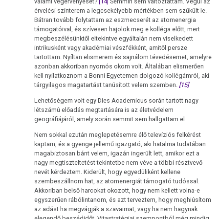
valami végérvényeset?
[14]
Semmin sem változtattam. Végül az
érvelési színterem a legcsekélyebb mértékben sem szűkült le.
Bátran tovább folytattam az eszmecserét az atomenergia
támogatóival, és szívesen hajolok meg e kolléga előtt, mert
megbeszélésünktől eltekintve egyáltalán nem viselkedett
intrikusként vagy akadémiai vészfékként, amitől persze
tartottam. Nyíltan elismerem és sajnálom tévedésemet, amelyre
azonban akkoriban nyomós okom volt. Általában elismerően
kell nyilatkoznom a Bonni Egyetemen dolgozó kollégámról, aki
tárgyilagos magatartást tanúsított velem szemben.
[15]
Lehetőségem volt egy Dies Academicus során tartott nagy
létszámú előadás megtartására is az életvédelem
geográfiájáról, amely során semmit sem hallgattam el.
Nem sokkal ezután meglepetésemre élő televíziós felkérést
kaptam, és a gyenge jellemű igazgató, aki hatalma tudatában
magabiztosan bánt velem, igazán ingerült lett, amikor ezt a
nagy megtiszteltetést tekintetbe nem véve a többi résztvevő
nevét kérdeztem. Kiderült, hogy egyedüliként kellene
szembeszállnom hat, az atomenergiát támogató tudóssal.
Akkoriban belső harcokat okozott, hogy nem kellett volna-e
egyszerűen rábólintanom, és azt terveztem, hogy meghiúsítom
az adást ha megvágják a szavaimat, vagy ha nem hagynak
elegendő beszédidőt. Vitastratégiai szempontból még mindig