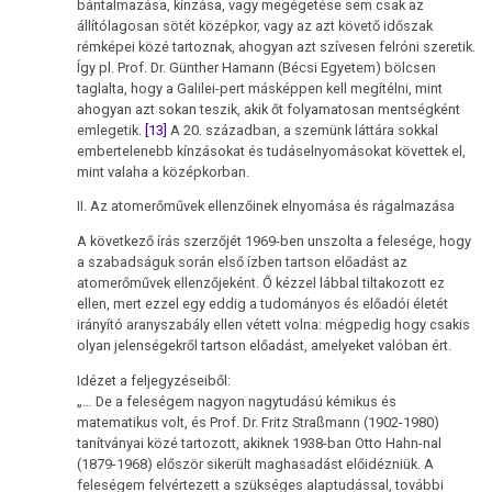
bántalmazása, kínzása, vagy megégetése sem csak az
állítólagosan sötét középkor, vagy az azt követő időszak
rémképei közé tartoznak, ahogyan azt szívesen felróni szeretik.
Így pl. Prof. Dr. Günther Hamann (Bécsi Egyetem) bölcsen
taglalta, hogy a Galilei-pert másképpen kell megítélni, mint
ahogyan azt sokan teszik, akik őt folyamatosan mentségként
emlegetik.
[13]
A 20. században, a szemünk láttára sokkal
embertelenebb kínzásokat és tudáselnyomásokat követtek el,
mint valaha a középkorban.
II. Az atomerőművek ellenzőinek elnyomása és rágalmazása
A következő írás szerzőjét 1969-ben unszolta a felesége, hogy
a szabadságuk során első ízben tartson előadást az
atomerőművek ellenzőjeként. Ő kézzel lábbal tiltakozott ez
ellen, mert ezzel egy eddig a tudományos és előadói életét
irányító aranyszabály ellen vétett volna: mégpedig hogy csakis
olyan jelenségekről tartson előadást, amelyeket valóban ért.
Idézet a feljegyzéseiből:
„… De a feleségem nagyon nagytudású kémikus és
matematikus volt, és Prof. Dr. Fritz Straßmann (1902-1980)
tanítványai közé tartozott, akiknek 1938-ban Otto Hahn-nal
(1879-1968) először sikerült maghasadást előidézniük. A
feleségem felvértezett a szükséges alaptudással, további