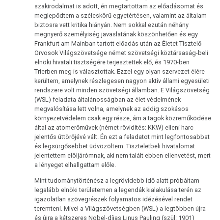
szakirodalmat is adott, én megtartottam az előadásomat és
meglepődtem a széleskörű egyetértésen, valamint az általam
biztosra vett kritika hiányán. Nem sokkal ezután néhány
megnyerő személyiség javaslatának köszönhetően és egy
Frankfurt am Mainban tartott előadás után az Életet Tisztelő
Orvosok Világszövetsége német szövetségi köztársaság-beli
elnöki hivatali tisztségére terjesztettek elő, és 1970-ben
Trierben meg is választottak. Ezzel egy olyan szervezet élére
kerültem, amelynek részlegesen nagyon aktív állami egyesületi
rendszere volt minden szövetségi államban. E Világszövetség
(WSL) feladata általánosságban az élet védelmének
megvalósítása lett volna, amelynek az addig szokásos
környezetvédelem csak egy része, ám a tagok közreműködése
által az atomerőművek (német rövidítés: KKW) elleni harc
jelentős úttörőjévé vált. Én ezt a feladatot mint legfontosabbat
és legsürgősebbet üdvözöltem. Tiszteletbeli hivatalomat
jelentettem elöljárómnak, aki nem talált ebben ellenvetést, mert
a lényeget elhallgattam előle.
Mint tudománytörténész a legrövidebb idő alatt próbáltam
legalább elnöki területemen a legendák kialakulása terén az
igazolatlan szövegrészek folyamatos idézésével rendet
teremteni. Mivel a Világszövetségben (WSL) a legtöbben újra
és újra a kétszeres Nobel-díjas Linus Pauling (szül: 1901)