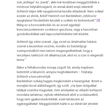
sok „kolléga” és „barát”, akik már korábban meggyőződtek a
módszer helytállóságáról, és annak átütő erejű sikeréről.
Schleich teljes lelki nyugalommal kezdte előadását. Nem sokkal
ezután az elnök, Adolf Heinrich von Bardeleben „többször
nyugtalanul fészkelődni kezdett a székén és körbenézett.”
[1]
Máig ez a bosszankodás és az ezzel egyidejű
konszenzuskeresés szokásos gesztusa, vagy a hasonlóan
gondolkodókkal való kapcsolatfelvételre tett kísérlet.
Schleich így zárta szavait: „Így, ezzel az ártalmatlan hatású
szerrel a kezemben eszmei, morális és büntetőjogi
szempontokból nem tartom megengedhetőnek, hogy a
veszélyes narkózist ott alkalmazzuk, ahol ez a szer is elegendő
lenne.”
Ekkor a felháborodás moraja zúgott fel, amely majdnem
ledöntött a lábamról, annyira meghökkentem – folytatja
Schleich a beszámolóját.
Bardeleben sokáig hagyta megkondulni a harangokat. Amint a
morajlás kicsit alábbhagyott, így szólt: „Ha ilyen dolgokkal
találjuk szembe magunkat, mint amelyeket az előadó befejező
mondata tartalmaz, nyilván eltérhetünk attól a szokásunktól,
hogy nem gyakorolunk kritikát, ezért kérdezem az
egybegyűlteket: Meggyőződött bárki is az elénk tárt elmélet