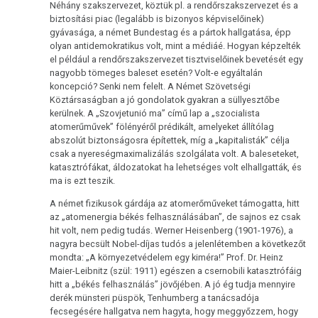
Néhány szakszervezet, köztük pl. a rendőrszakszervezet és a
biztosítási piac (legalább is bizonyos képviselőinek)
gyávasága, a német Bundestag és a pártok hallgatása, épp
olyan antidemokratikus volt, mint a médiáé. Hogyan képzelték
el például a rendőrszakszervezet tisztviselőinek bevetését egy
nagyobb tömeges baleset esetén? Volt-e egyáltalán
koncepció? Senki nem felelt. A Német Szövetségi
Köztársaságban a jó gondolatok gyakran a süllyesztőbe
kerülnek. A „Szovjetunió ma” című lap a „szocialista
atomerűművek” fölényéről prédikált, amelyeket állítólag
abszolút biztonságosra építettek, míg a „kapitalisták” célja
csak a nyereségmaximalizálás szolgálata volt. A baleseteket,
katasztrófákat, áldozatokat ha lehetséges volt elhallgatták, és
ma is ezt teszik.
A német fizikusok gárdája az atomerőműveket támogatta, hitt
az „atomenergia békés felhasználásában”, de sajnos ez csak
hit volt, nem pedig tudás. Werner Heisenberg (1901-1976), a
nagyra becsült Nobel-díjas tudós a jelenlétemben a következőt
mondta: „A környezetvédelem egy kiméra!” Prof. Dr. Heinz
Maier-Leibnitz (szül: 1911) egészen a csernobili katasztrófáig
hitt a „békés felhasználás” jövőjében. A jó ég tudja mennyire
derék münsteri püspök, Tenhumberg a tanácsadója
fecsegésére hallgatva nem hagyta, hogy meggyőzzem, hogy