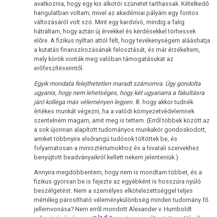
avatkoznia, hogy egy kis alkotói szünetet tarthassak. Kételkedő
hangulatban voltam; mivel az akadémiai pályám egy fontos
változásáról volt szó. Mint egy kardvívó, mindig a falig
hátráltam, hogy aztán új érvekkel és kérdésekkel törhessek
előre. A fizikus nyíltan attól félt, hogy tevékenységem alááshatja
a kutatás finanszírozásának felosztását, és már érzékeltem,
mely körök vonták meg valóban támogatásukat az
erőfeszítéseimtől.
Egyik mondata felejthetetlen maradt számomra. Úgy gondolta
ugyanis, hogy nem lehetséges, hogy két ugyanarra a fakultásra
járó kolléga más véleményen legyen. I
ll. hogy akkor tudnék
értékes munkát végezni, ha a valódi környezetvédelemnek
szentelném magam, amit meg is tettem. (Erről többek között az
a sok újonnan alapított tudományos munkakör gondoskodott,
amiket többnyire elsőrangú tudósok töltöttek be, és
folyamatosan a minisztériumokhoz és a hivatali szervekhez
benyújtott beadványaikról kellett nekem jelenteniük.)
Annyira megdöbbentem, hogy nem is mondtam többet, és a
fizikus gyorsan be is fejezte az egyébként is hosszúra nyúló
beszélgetést. Nem a személyes elkötelezettséggel teljes
mértékig párosítható véleménykülönbség minden tudomány fő
jellemvonása? Nem erről mondott Alexander v. Humboldt