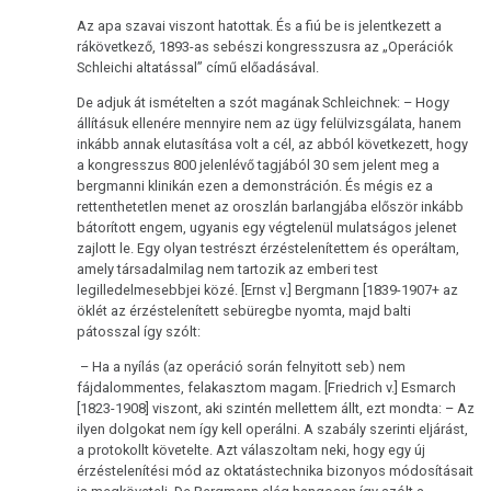
Az apa szavai viszont hatottak. És a fiú be is jelentkezett a
rákövetkező, 1893-as sebészi kongresszusra az „Operációk
Schleichi altatással” című előadásával.
De adjuk át ismételten a szót magának Schleichnek: – Hogy
állításuk ellenére mennyire nem az ügy felülvizsgálata, hanem
inkább annak elutasítása volt a cél, az abból következett, hogy
a kongresszus 800 jelenlévő tagjából 30 sem jelent meg a
bergmanni klinikán ezen a demonstráción. És mégis ez a
rettenthetetlen menet az oroszlán barlangjába először inkább
bátorított engem, ugyanis egy végtelenül mulatságos jelenet
zajlott le. Egy olyan testrészt érzéstelenítettem és operáltam,
amely társadalmilag nem tartozik az emberi test
legilledelmesebbjei közé. [Ernst v.] Bergmann [1839-1907+ az
öklét az érzéstelenített sebüregbe nyomta, majd balti
pátosszal így szólt:
– Ha a nyílás (az operáció során felnyitott seb) nem
fájdalommentes, felakasztom magam. [Friedrich v.] Esmarch
[1823-1908] viszont, aki szintén mellettem állt, ezt mondta: – Az
ilyen dolgokat nem így kell operálni. A szabály szerinti eljárást,
a protokollt követelte. Azt válaszoltam neki, hogy egy új
érzéstelenítési mód az oktatástechnika bizonyos módosításait