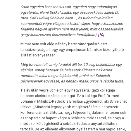
Csak egyetlen konszenzus volt, egyetlen nagy tudományos
egyetértés. Nem! Sokkal inkább egy összeesküvés zajlott Dr.
med. Carl Ludwig Schleich ellen –, és tudományelméleti
szempontból végre világossá kellett váljon, hogy a konszenzus
fogalma nagyon gyakran nem mást jelent, mint összeesküvést
(vagy konszenzust összeesküvés formájában).
[10]
Itt már nem volt elég néhány barát támogatásról tett
tanúbizonysága, hogy egy empirikusan bármikor bizonyítható
állítást érvényesítsen.
Még tíz évbe telt, amíg fordulat állt be. 10 évig bojkottáltak egy
eljárást, amely betegek és balesetek áldozatainak ezreit
menthette volna meg a fájdalomtól, amint ezt Schleich
pácienseinek egy része, és néhány másik orvos is régóta tudta.
Tíz év után végre Schleich egy nagyszerű, igazi kollégája
hatásos akcióra szánta el magát. Ez a kolléga Prof. Dr. med.
Johann v. Mikulicz-Radecki a Breslaui Egyetemről, aki Schleichet
idézve: „Mindenki legnagyobb meglepetésére a sebészeti
konferencián azt állította, hogy teljesen fájdalommentesen sok
ezer operációt hajtott végre a Schleichi módszerrel, és hogy a
módszer kétségtelenül a sebészi tudás aranytartalékához
tartozik. De az ellenem elkövetett gyalázatért a mai napig senki,