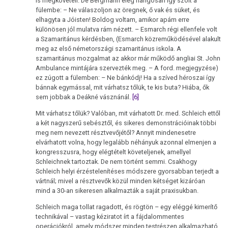
is megköveteli. De Bergmann elég hangosan így szólt a
fülembe: – Ne válaszoljon az öregnek, ő vak és süket, és
elhagyta a Jóisten! Boldog voltam, amikor apám erre
különösen jól mulatva rám nézett. – Esmarch régi ellenfele volt
a Szamaritánus kérdésben, (Esmarch közreműködésével alakult
meg az első németországi szamaritánus iskola. A
szamaritánus mozgalmat az akkor már működő angliai St. John
Ambulance mintájára szervezték meg. – A ford. megjegyzése)
ez zúgott a fülemben: – Ne bánkódj! Ha a szíved héroszai így
bánnak egymással, mit várhatsz tőlük, te kis buta? Hiába, ők
sem jobbak a Deákné vásznánál.
[6]
Mit várhatsz tőlük? Valóban, mit várhatott Dr. med. Schleich ettől
a két nagyszerű sebésztől, és sikeres demonstrációinak többi
meg nem nevezett résztvevőjétől? Annyit mindenesetre
elvárhatott volna, hogy legalább néhányuk azonnal elmenjen a
kongresszusra, hogy elégtételt követeljenek, amellyel
Schleichnek tartoztak. De nem történt semmi. Csakhogy
Schleich helyi érzéstelenítéses módszere gyorsabban terjedt a
vártnál; mivel a résztvevők közül minden kétséget kizáróan
mind a 30-an sikeresen alkalmazták a saját praxisukban.
Schleich maga tollat ragadott, és rögtön – egy eléggé kimerítő
technikával – vastag kéziratot írt a fájdalommentes
operációkról, amely módszer minden testrészen alkalmazható.