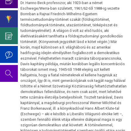
Az
Germanische
Dr. Hanno Beck professzor, aki 1923-ban a német
pszicho-
Cukorbetegség
oldal
Heilkunde
Születésnapi
Eschwege/Werra-ban született, 1961/62-től 1988-ig vezette
onkológiától
Bonnban a Rajnai Friedrich-Wilhelms-Egyetem
szerkesztés
ismereteinek
koncert
Hasnyálmirigy
természettudomány-történet szakát (földrajztörténet,
alatt
elnyomása
2019
Germanische
földtudományok története, utazástörténet, térképészet és
áll.
Hodgkin/Non-
tudományelmélet). A világon ő volt az első tudós, aki
Heilkunde
Dr.
élethivatásaként taníthatta a földrajztudományi gondolkodás
Hodgkin
Hamer
történetét. (Könyveinek jegyzékét lásd e kötet végén.) Már
Viselkedési
Mein
korán, majd különösen a II. világháború és az amerikai
Neurodermatitis
kódok
hadifogság idején elmélyülten foglalkozott a demokratikus
Studentenmädchen
eszmével. Felejthetetlen maradt számára táborparancsnoka,
Orr
Az
című
Davis kapitány példája, miután korábban legális koncentrációs
5
könyvéről
táborokat ismert meg. 1945-től 1948 elejéig azt kellett
Sclerosis
hallgatnia, hogy a fiatal németeknek el kellene hagyniuk az
biológiai
multiplex
országot, így őt is, mint generációjának sok tagját nagy hálával
természettörvény
töltötte el a Német Szövetségi Köztársaság feltartóztathatatlan
Tinnitus
demokratikus fellendülése, és nem csak azért, mert lehetővé
1.
tette számára életcélja beteljesítését. Tisztelt tanárával, Davis
Biológiai
Az
kapitánnyal, a magdeburgi professzorral Werner Milchhel és
természettörvény
Franz Borkenauval, ill. a könyvkiadóval Hans Albert Klute-tal
oldal
(Eschwege) – aki e később a Liberális Világunió elnöke lett –,
szerkesztés
szemben fennálló élénk vitája ellenére diákjaival maga is egy
2.
alatt
szigorúan demokratikus utat követett. A történelemmel,
Biológiai
áll.
különösen a tudománytörténettel szembeni önálló vitája során