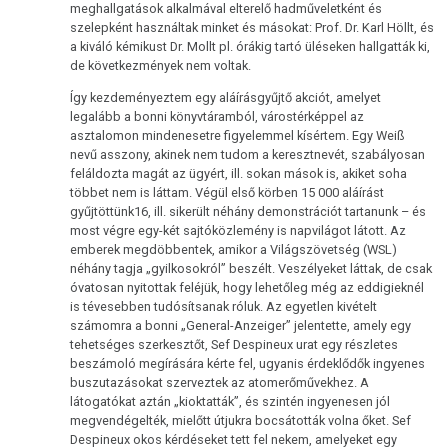
meghallgatások alkalmával elterelő hadműveletként és
szelepként használtak minket és másokat: Prof. Dr. Karl Höllt, és
a kiváló kémikust Dr. Mollt pl. órákig tartó üléseken hallgatták ki,
de következmények nem voltak.
Így kezdeményeztem egy aláírásgyűjtő akciót, amelyet
legalább a bonni könyvtáramból, várostérképpel az
asztalomon mindenesetre figyelemmel kísértem. Egy Weiß
nevű asszony, akinek nem tudom a keresztnevét, szabályosan
feláldozta magát az ügyért, ill. sokan mások is, akiket soha
többet nem is láttam. Végül első körben 15 000 aláírást
gyűjtöttünk16, ill. sikerült néhány demonstrációt tartanunk – és
most végre egy-két sajtóközlemény is napvilágot látott. Az
emberek megdöbbentek, amikor a Világszövetség (WSL)
néhány tagja „gyilkosokról” beszélt. Veszélyeket láttak, de csak
óvatosan nyitottak feléjük, hogy lehetőleg még az eddigieknél
is tévesebben tudósítsanak róluk. Az egyetlen kivételt
számomra a bonni „General-Anzeiger” jelentette, amely egy
tehetséges szerkesztőt, Sef Despineux urat egy részletes
beszámoló megírására kérte fel, ugyanis érdeklődők ingyenes
buszutazásokat szerveztek az atomerőművekhez. A
látogatókat aztán „kioktatták”, és szintén ingyenesen jól
megvendégelték, mielőtt útjukra bocsátották volna őket. Sef
Despineux okos kérdéseket tett fel nekem, amelyeket egy