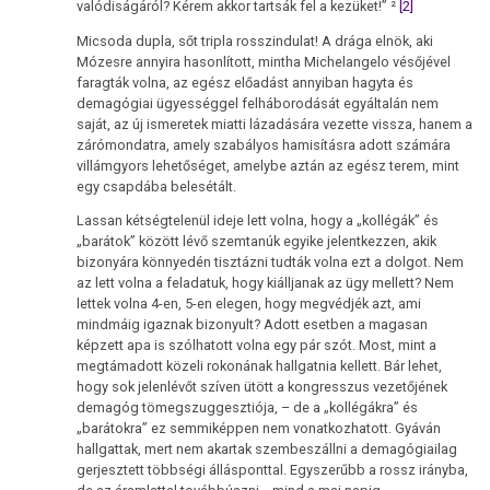
valódiságáról? Kérem akkor tartsák fel a kezüket!” ²
[2]
Micsoda dupla, sőt tripla rosszindulat! A drága elnök, aki
Mózesre annyira hasonlított, mintha Michelangelo vésőjével
faragták volna, az egész előadást annyiban hagyta és
demagógiai ügyességgel felháborodását egyáltalán nem
saját, az új ismeretek miatti lázadására vezette vissza, hanem a
zárómondatra, amely szabályos hamisításra adott számára
villámgyors lehetőséget, amelybe aztán az egész terem, mint
egy csapdába belesétált.
Lassan kétségtelenül ideje lett volna, hogy a „kollégák” és
„barátok” között lévő szemtanúk egyike jelentkezzen, akik
bizonyára könnyedén tisztázni tudták volna ezt a dolgot. Nem
az lett volna a feladatuk, hogy kiálljanak az ügy mellett? Nem
lettek volna 4-en, 5-en elegen, hogy megvédjék azt, ami
mindmáig igaznak bizonyult? Adott esetben a magasan
képzett apa is szólhatott volna egy pár szót. Most, mint a
megtámadott közeli rokonának hallgatnia kellett. Bár lehet,
hogy sok jelenlévőt szíven ütött a kongresszus vezetőjének
demagóg tömegszuggesztiója, – de a „kollégákra” és
„barátokra” ez semmiképpen nem vonatkozhatott. Gyáván
hallgattak, mert nem akartak szembeszállni a demagógiailag
gerjesztett többségi állásponttal. Egyszerűbb a rossz irányba,