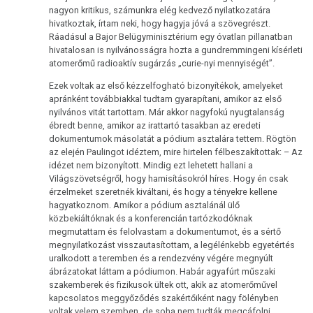
nagyon kritikus, számunkra elég kedvező nyilatkozatára
hivatkoztak, írtam neki, hogy hagyja jóvá a szövegrészt.
Ráadásul a Bajor Belügyminisztérium egy óvatlan pillanatban
hivatalosan is nyilvánosságra hozta a gundremmingeni kísérleti
atomerőmű radioaktív sugárzás „curie-nyi mennyiségét”.
Ezek voltak az első kézzelfogható bizonyítékok, amelyeket
apránként továbbiakkal tudtam gyarapítani, amikor az első
nyilvános vitát tartottam. Már akkor nagyfokú nyugtalanság
ébredt benne, amikor az irattartó tasakban az eredeti
dokumentumok másolatát a pódium asztalára tettem. Rögtön
az elején Paulingot idéztem, mire hirtelen félbeszakítottak: – Az
idézet nem bizonyított. Mindig ezt lehetett hallani a
Világszövetségről, hogy hamisításokról híres. Hogy én csak
érzelmeket szeretnék kiváltani, és hogy a tényekre kellene
hagyatkoznom. Amikor a pódium asztalánál ülő
közbekiáltóknak és a konferencián tartózkodóknak
megmutattam és felolvastam a dokumentumot, és a sértő
megnyilatkozást visszautasítottam, a legélénkebb egyetértés
uralkodott a teremben és a rendezvény végére megnyúlt
ábrázatokat láttam a pódiumon. Habár agyafúrt műszaki
szakemberek és fizikusok ültek ott, akik az atomerőművel
kapcsolatos meggyőződés szakértőiként nagy fölényben
voltak velem szemben, de soha nem tudták megcáfolni