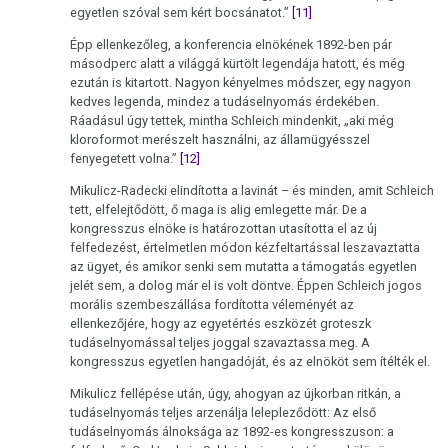
egyetlen szóval sem kért bocsánatot.”
[11]
Épp ellenkezőleg, a konferencia elnökének 1892-ben pár
másodperc alatt a világgá kürtölt legendája hatott, és még
ezután is kitartott. Nagyon kényelmes módszer, egy nagyon
kedves legenda, mindez a tudáselnyomás érdekében.
Ráadásul úgy tettek, mintha Schleich mindenkit, „aki még
kloroformot merészelt használni, az államügyésszel
fenyegetett volna.”
[12]
Mikulicz-Radecki elindította a lavinát – és minden, amit Schleich
tett, elfelejtődött, ő maga is alig emlegette már. De a
kongresszus elnöke is határozottan utasította el az új
felfedezést, értelmetlen módon kézfeltartással leszavaztatta
az ügyet, és amikor senki sem mutatta a támogatás egyetlen
jelét sem, a dolog már el is volt döntve. Éppen Schleich jogos
morális szembeszállása fordította véleményét az
ellenkezőjére, hogy az egyetértés eszközét groteszk
tudáselnyomással teljes joggal szavaztassa meg. A
kongresszus egyetlen hangadóját, és az elnököt sem ítélték el.
Mikulicz fellépése után, úgy, ahogyan az újkorban ritkán, a
tudáselnyomás teljes arzenálja lelepleződött: Az első
tudáselnyomás álnoksága az 1892-es kongresszuson: a