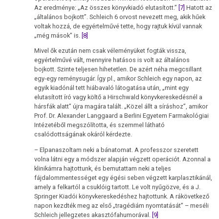
Az eredménye: „Az összes könyvkiadó elutasított.”
[7]
Hatott az
„általános bojkott”. Schleich 6 orvost nevezett meg, akik hűek
voltak hozzá, de egyértelművé tette, hogy rajtuk kívül vannak
„még mások” is.
[8]
Mivel ők ezután nem csak véleményüket fogták vissza,
egyértelművé vált, mennyire hatásos is volt az általános
bojkott. Szinte teljesen hihetetlen. De azért néha megcsillant
egy-egy reménysugár. Így pl., amikor Schleich egy napon, az
egyik kiadónál tett hiábavaló látogatása után, „mint egy
elutasított író vagy költő a Hirschwald könyvkereskedésnél a
hársfák alatt” újra magára talált. „Közel állt a síráshoz”, amikor
Prof. Dr. Alexander Langgaard a Berlini Egyetem Farmakológiai
Intézetéből megszólította, és szemmel látható
csalódottságának okáról kérdezte.
– Elpanaszoltam neki a bánatomat. A professzor szeretett
volna látni egy a módszer alapján végzett operációt. Azonnal a
klinikámra hajtottunk, és bemutattam neki a teljes
fájdalommentességet egy égési seben végzett karplasztikánál,
amely a felkartól a csuklóig tartott. Le volt nyűgözve, és a J.
Springer Kiadói könyvkereskedéshez hajtottunk. A rákövetkező
napon kezdték meg az első „tragédiám nyomtatását” – meséli
Schleich jellegzetes akasztófahumorával.
[9]