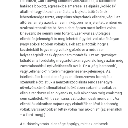
felfedező, Carl Ludwig Schleich visszatartása, a különösen
hatásos bojkott, egyesek beismerése, az eljárás „kollégák”
általi mintegy titkos használata, a bojkott áttörésének
lehetetlensége tiszta, empirikus tényadatok ellenére, végül az
áttörés, amely azonban semmiképpen nem jelentett emberi és
szakmai rehabilitációt. Schleichet éppen most kellett volna
kinevezni; de semmi sem történt. Ezenkívül az utólagos
ellenállók jelenségét is meg lehetett figyelni: voltak néhányan
(vagy sokkal többen voltak?), akik azt állították, hogy a
kezdetektől fogva meg voltak győződve a módszer
helyességéről: csak éppen nem mondták. Ezt az igazságot
láthatóan a fordulatig megtartották maguknak, hogy aztán még
zavartalanabbul nyilváníthassák azt ki. Ez a „régi harcosok”,
vagy „ellenállók” hirtelen megjelenésének jelensége. Az
intellektuális becstelenség ezen ellenszenves formáját a
szemünk előtt látjuk a nemzetiszocialista rendszer egyre
növekvő számú ellenállóinál. Időközben sokan harcoltak ez
ellen a rendszer ellen olyanok is, akik akkoriban még csak meg
sem születtek. Mint szemtanú, azt tudom csak mondani: „Az
ellenállók akkoriban sajnos egy eltűnőfélben lévő kisebbség
voltak: Bárcsak többen lettek volna már akkor is!” (az ellenállók
– a ford. megj.)
A tudáselnyomás jelensége éppúgy, mint az emberek