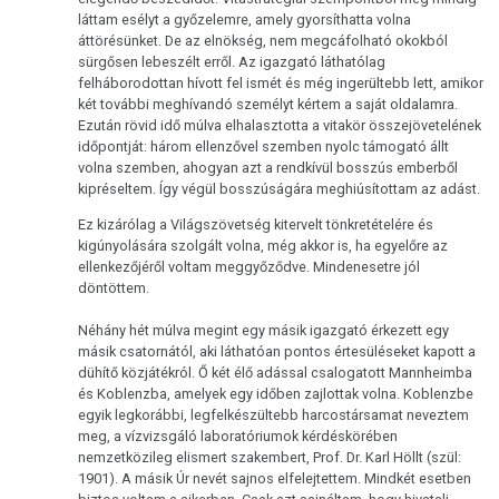
láttam esélyt a győzelemre, amely gyorsíthatta volna
áttörésünket. De az elnökség, nem megcáfolható okokból
sürgősen lebeszélt erről. Az igazgató láthatólag
felháborodottan hívott fel ismét és még ingerültebb lett, amikor
két további meghívandó személyt kértem a saját oldalamra.
Ezután rövid idő múlva elhalasztotta a vitakör összejövetelének
időpontját: három ellenzővel szemben nyolc támogató állt
volna szemben, ahogyan azt a rendkívül bosszús emberből
kipréseltem. Így végül bosszúságára meghiúsítottam az adást.
Ez kizárólag a Világszövetség kitervelt tönkretételére és
kigúnyolására szolgált volna, még akkor is, ha egyelőre az
ellenkezőjéről voltam meggyőződve. Mindenesetre jól
döntöttem.
Néhány hét múlva megint egy másik igazgató érkezett egy
másik csatornától, aki láthatóan pontos értesüléseket kapott a
dühítő közjátékról. Ő két élő adással csalogatott Mannheimba
és Koblenzba, amelyek egy időben zajlottak volna. Koblenzbe
egyik legkorábbi, legfelkészültebb harcostársamat neveztem
meg, a vízvizsgáló laboratóriumok kérdéskörében
nemzetközileg elismert szakembert, Prof. Dr. Karl Höllt (szül:
1901). A másik Úr nevét sajnos elfelejtettem. Mindkét esetben