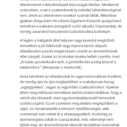
ellenérveimet a létesítményeik károsságát illetően. Mindennel
számoltam, csak e szakemberek ily mértékű tehetetlenségével
nem, amint az ellenérveim növekvő számát látták. Akkoriban
gyakran dolgoztam fel a Bonni Egyetemi Könyvtár újságolvasó
termében a nukleáris energiáról szóló aktuális folyóiratokat, de
mindig zavarokról beszámoló tudósításokba botlottam.
A légkör a hallgatók által teljesen vagy kevésbé megtöltött
termekben a jól felkészült vagy improvizáción alapuló
előadásokon puszta megérzésem szerint az atomerőművek
ellen irányult. Ezeket az érzéseket érvekre kellett cserélni, mert:
„A tudás gondolkodni tanít, a gondolkodás pedig elvezet a
hatalomhoz.” (Alexander v. Humboldt).
Sorra tartottam az előadásokat és egyre biztosabban érveltem,
de mindig újra és újra meglepődtem a szabályosan hazug
„együgyűeken”, vagyis az egyoldalú szaktudósokon. Gyakran
éltem meg teltházas termekben tartott pódiumvitákban, hogy a
valódi vita elmaradt, mert egy kormányképviselő lemondott
szólási jogáról. Ezzel szemben még inkább meglepődtem a
sajtó, és mindenekelőtt a televízió felelőtlenségén, akik
szemernyit sem vettek át a vitaanyagunkból. Kizárólag az
atomenergiára adták le szavazatukat, más véleményt nem
tűrtek meg. Az atomerőművek ellenzőit kezdetben bolondnak