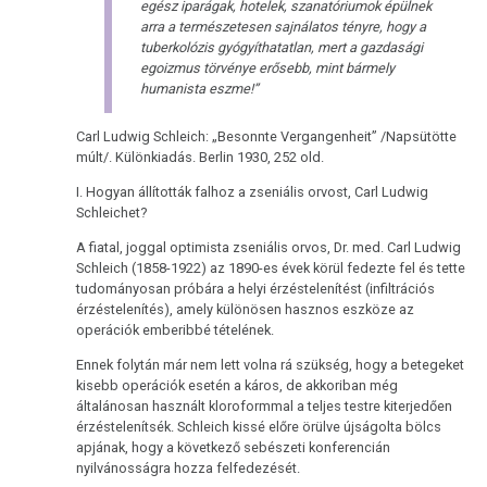
egész iparágak, hotelek, szanatóriumok épülnek
arra a természetesen sajnálatos tényre, hogy a
tuberkolózis gyógyíthatatlan, mert a gazdasági
egoizmus törvénye erősebb, mint bármely
humanista eszme!”
Carl Ludwig Schleich: „Besonnte Vergangenheit” /Napsütötte
múlt/. Különkiadás. Berlin 1930, 252 old.
I. Hogyan állították falhoz a zseniális orvost, Carl Ludwig
Schleichet?
A fiatal, joggal optimista zseniális orvos, Dr. med. Carl Ludwig
Schleich (1858-1922) az 1890-es évek körül fedezte fel és tette
tudományosan próbára a helyi érzéstelenítést (infiltrációs
érzéstelenítés), amely különösen hasznos eszköze az
operációk emberibbé tételének.
Ennek folytán már nem lett volna rá szükség, hogy a betegeket
kisebb operációk esetén a káros, de akkoriban még
általánosan használt kloroformmal a teljes testre kiterjedően
érzéstelenítsék. Schleich kissé előre örülve újságolta bölcs
apjának, hogy a következő sebészeti konferencián
nyilvánosságra hozza felfedezését.