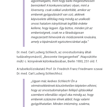
agyonhallgatni, mint hogy bárki megelőzhessen
bennünket! A konkurenciaharc olyan, mint a
lóverseny, csak sokkal undorítóbb, amikor az
emberek gyógyulásáról van szó, akiknek
képviselete állítólag még mindig az uralkodó
orvosi hatalom irányítóinak legfőbb érdeke
kellene, hogy legyen. Egy biztos, minden jót az
emberiségnek, csak ne a fáradságosan
megszerzett hírnevünk és módszereink rovására,
amely a kipárnázott egzisztenciánkat adja.”
Dr. med. Carl Ludwig Schleich, az orvostudomány általi
tudáselnyomásról, „Besonnte Vergangenheit” /Napsütötte
múlt/ c. könyvének különkiadásában, Berlin 1930, 251 old. f.
A tuberkolóziskutató Prof. Dr. Friedrich Franz Friedmann szavai
Dr. med. Carl Ludwig Schleichhoz:
„Ugyan már, kedves Schleich! Ön a
vérmérsékletének köszönhetően képtelen elhinni,
hogy az orvostudományban fellépő újításokkal
szembeni ellenállás végső oka mindig az, hogy
emberek százezrei élnek abból, hogy valami
gyógyíthatatlan. Minden intézmény, szakma,