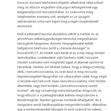
hosszú, ésszerű telefonbeszélgetés alkalmával válaszoltam
meg, és először engedtem utat jogos kétségeimnek egy
kiegyensúlyozott beszámolóban. Ez számomra máig
felejthetetlen esemény volt, amelyért ez az újságíró
nyilvánvalóan soha nem kapta meg a régen megérdemelt
elismerést.
Ettől a pillanattól kezdve élesebbre váltott a médián és az
atomfórum reklámügynükségén keresztül megnyilvánuló
támogatók hangneme. Anoním fenyegetéseket kellett
hallgatnom telefonon (erről a „General-Anzeiger” is
beszámolt!)17, és minket sem került el az a mai napig minden
demokratikus cselekedetet sújtó kedvenc trükk, miszerint
minden számukra nem megfelelő ügyet el akarnak nyomni és
támadnak. Hirtelen azt lehetett hallani, hogy a Világszövetség
(WSL) nemzetiszocialista, és ezen kívül is még micsoda
képtelenségeket! Nyugodtan azt válaszoltam nekik, hogy végül
is közénk nem tartozott olyan nemzetiszocialista, mint Globke
államtitkár, vagy mint korábbi „nemzetiszocialista vezető
tisztem”, aki egy szövetségi minisztériumban dolgozott, és
hogy először is a párttagtársakat kellene megszámolni a
Bundestagban. Ilyenkor gyorsan mindenki elhallgatott, de a
hangulatot annál hatékonyabban mérgezték tovább. Akkoriban
egy a rendezvényeinket látogató Úr arról számolt be nekem,