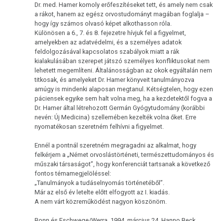
Dr. med. Hamer komoly erőfeszítéseket tett, és amely nem csak
a rákot, hanem az egész orvostudományt magában foglalja –
hogy így számos olvasó képet alkothasson róla.
Különösen a 6., 7. és 8. fejezetre hívjuk fel a figyelmet,
amelyekben az adatvédelmi, és a személyes adatok
feldolgozásával kapcsolatos szabályok miatt a rák
kialakulásában szerepet játszó személyes konfliktusokat nem
lehetett megemlíteni. Általánosságban az okok egyáltalán nem
titkosak, és amelyeket Dr. Hamer könyveit tanulmányozva
amúgy is mindenki alaposan megtanul. Kétségtelen, hogy ezen
páciensek egyike sem halt volna meg, ha a kezdetektől fogva a
Dr. Hamer által létrehozott Germán Gyógytudomány (korábbi
nevén: Új Medicina) szellemében kezelték volna őket. Erre
nyomatékosan szeretném felhívni a figyelmet.
Ennél a pontnál szeretném megragadni az alkalmat, hogy
felkérjem a „Német orvoslástörténeti, természettudományos és
műszaki társaságot”, hogy konferenciát tartsanak a következő
fontos témamegjelöléssel:
„Tanulmányok a tudáselnyomás történetéből”.
Már az első év letelte előtt elfogyott az I. kiadás.
A nem várt közreműködést nagyon köszönöm.
Bonn és Eschwege/Werra, 1994. március 24. Hanno Beck