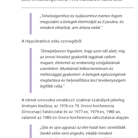
„Tehetségemhez és tudásomhoz mérten fogom
megszabni a betegek életmódját az ő javukra, és
mindent elhárítok, ami ártana nekik.”
A Hippokratészi eskü szövegéből:
"Ünnepélyesen fogadom, hogy azon idő alatt, míg
az orvosi hivatást gyakorlók tagjának vallom
magam, életemet az emberiség szolgálatának
szentelem. Munkámat lelkiismeretesen és
méltósággal gyakorlom. A betegek egészségének
megtartása és helyreállítása lesz tevékenységem
legfőbb célja.”
A német orvosokra vonatkozó szakmai szabályok jelenleg
érvényes kiadása, az 1976-os 79. Orvosi konferencia
(Orvosnap) határozatai és az 1977-es, 1979-es, 1983-as,
valamint az 1985-ös Orvosi konferencia változtatásai alapján.
„Újra és újra ugyanaz az élet-halál harc ismétlődik.
Senkit előre nem engedni, inkább mindent