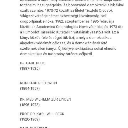
természettörvény
történelmi hazugságokkal és bosszantó demokratikus hibákkal
szállt szembe. 1970-72 között az Életet Tisztelő Orvosok
3.
Világszövetsége német szövetségi köztársaság-beli
Biológiai
csoportjának elnöke, 1982. szeptember és 1986 februárja
között az Academica Cosmologica Nova védnöke, és 1973 óta
természettörvény
a Humboldt Társaság Kutatási hivatalának vezetője volt. Ez a
könyv közös felelősségét tükrözi, amely a demokratikus
4.
alapelvek védelmét célozza, és a demokráciának ártó
Biológiai
szellemek ellen irányul. Új könyvének kiadása sokat elmond
természettörvény
demokratikus és tudománytörténeti céljairól.
IFJ. CARL BECK
5.
(1887-1935)
Biológiai
természettörvény
REINHARD REICHWEIN
(1894-1957)
DHS
DR. MED WILHELM ZUR LINDEN
Kezűség
(1896-1972)
Hormonok
PROF. DR. KARL WILL BECK
(1920-1969)
Sínek