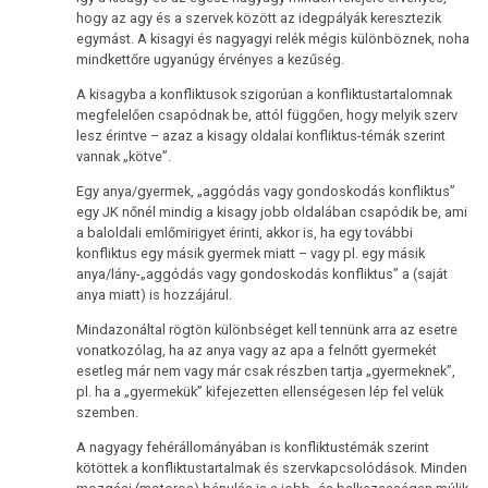
hogy az agy és a szervek között az idegpályák keresztezik
Immunrendszer
egymást. A kisagyi és nagyagyi relék mégis különböznek, noha
mindkettőre ugyanúgy érvényes a kezűség.
A
A kisagyba a konfliktusok szigorúan a konfliktustartalomnak
dohányzás
megfelelően csapódnak be, attól függően, hogy melyik szerv
és
lesz érintve – azaz a kisagy oldalai konfliktus-témák szerint
a
vannak „kötve”.
rák
Egy anya/gyermek, „aggódás vagy gondoskodás konfliktus”
egy JK nőnél mindig a kisagy jobb oldalában csapódik be, ami
Metasztázisok
a baloldali emlőmirigyet érinti, akkor is, ha egy további
konfliktus egy másik gyermek miatt – vagy pl. egy másik
Gyógyszerezés
anya/lány-„aggódás vagy gondoskodás konfliktus” a (saját
anya miatt) is hozzájárul.
Tumormarker
Mindazonáltal rögtön különbséget kell tennünk arra az esetre
vonatkozólag, ha az anya vagy az apa a felnőtt gyermekét
Fájdalmak
esetleg már nem vagy már csak részben tartja „gyermeknek”,
pl. ha a „gyermekük” kifejezetten ellenségesen lép fel velük
Terápia
szemben.
A nagyagy fehérállományában is konfliktustémák szerint
kötöttek a konfliktustartalmak és szervkapcsolódások. Minden