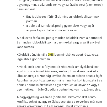
mozgási (motoros) bénulás is a jobb- és balkezességen múlik,
ugyanúgy mint a vázrendszeri vagy az érzékszervi (szenzoros)
bénulásoknál.
Egy jobbkezes férfinél pl. minden jobboldali izomnak
partneri,
a baloldali izmoknak pedig gyermekkel vagy saját
anyával kapcsolatos vonatkozása van.
A balkezes férfiaknál pedig minden baloldali izom a partnerrel,
és minden jobboldali izom a gyermekkel vagy a saját anyával
kapcsolatos.
Kétoldali bénulásnál a
DHS
-ben mindkét csoport részt vesz,
legalábbis gondolatban.
Kivételt csak azok a folyamatok képeznek, amelyek lokálisan
egy bizonyos izmot érintenek, amikor pl. valakinek beakad a
lába az autója biztonsági övébe, és emiatt erősen beüti a fejét.
Azonban a csontozatunk normális harántcsíkolt izomzata és a
bőrünk normális érzékelése egyértelműen az anyához vagy a
gyermekhez, másfelől pedig a partnerhez van hozzárendelve.
A nagyagykéreg vezérelte (corticalis) birtokzónákat érintő
konfliktusoknál az agy-relék kapcsolata a szervekhez már nem
annyira egyértelmű, mit a kisagynál. Mivel azonban a