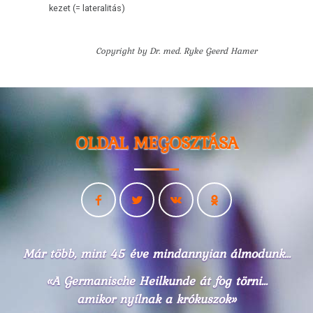
kezet (= lateralitás)
Copyright by Dr. med. Ryke Geerd Hamer
OLDAL MEGOSZTÁSA
Már több, mint 45 éve mindannyian álmodunk...
«A Germanische Heilkunde át fog törni...
amikor nyílnak a krókuszok»