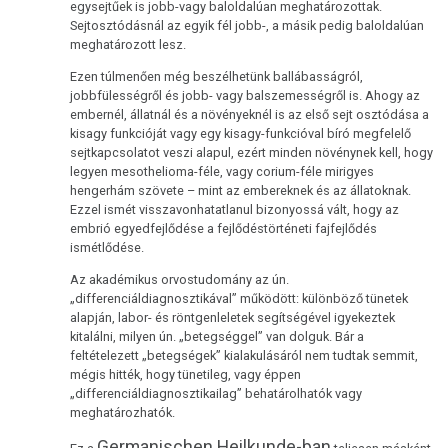
egysejtűek is jobb-vagy baloldalúan meghatározottak.
Sejtosztódásnál az egyik fél jobb-, a másik pedig baloldalúan
meghatározott lesz.
Ezen túlmenően még beszélhetünk ballábasságról,
jobbfülességről és jobb- vagy balszemességről is. Ahogy az
embernél, állatnál és a növényeknél is az első sejt osztódása a
kisagy funkcióját vagy egy kisagy-funkcióval bíró megfelelő
sejtkapcsolatot veszi alapul, ezért minden növénynek kell, hogy
legyen mesothelioma-féle, vagy corium-féle mirigyes
hengerhám szövete – mint az embereknek és az állatoknak.
Ezzel ismét visszavonhatatlanul bizonyossá vált, hogy az
embrió egyedfejlődése a fejlődéstörténeti fajfejlődés
ismétlődése.
Az akadémikus orvostudomány az ún.
„differenciáldiagnosztikával” működött: különböző tünetek
alapján, labor- és röntgenleletek segítségével igyekeztek
kitalálni, milyen ún. „betegséggel” van dolguk. Bár a
feltételezett „betegségek” kialakulásáról nem tudtak semmit,
mégis hitték, hogy tünetileg, vagy éppen
„differenciáldiagnosztikailag” behatárolhatók vagy
meghatározhatók.
Germanischen Heilkunde-ban