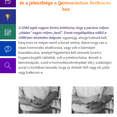
Az
Germanische
és a jelentősége a Germanischen Heilkunde-
pszicho-
Cukorbetegség
oldal
Heilkunde
Születésnapi
ban
onkológiától
szerkesztés
ismereteinek
koncert
Hasnyálmirigy
alatt
elnyomása
2019
Germanische
áll.
Hodgkin/Non-
Heilkunde
A GNM egyik nagyon fontos kritériuma, hogy a páciens milyen
Dr.
Hodgkin
„oldalas” vagyis milyen „kezű”. Ennek megállapítása nélkül a
Hamer
GNM-ben lehetetlen dolgozni
: ugyanúgy, ahogy tudnunk kell,
Viselkedési
Mein
hány éves és milyen nemő a kezelt ember, illetve hogy van-e
Neurodermatitis
kódok
olyan hormonális elváltozása, vagy volt-e bármilyen
Studentenmädchen
beavatkozása, amelyet figyelembe kell vennünk (szed-e
Orr
Az
című
fogamzásgátló tablettát, volt-e peteleszívása, átesett-e
5
könyvéről
kemoterápián, szed-e hormonkészítményeket stb), szükséges
Sclerosis
biológiai
azzal is tisztában lennünk, hogy az érintett férfi vagy nő, jobb-
multiplex
vagy balkezes-e.
természettörvény
Tinnitus
1.
Biológiai
Az
természettörvény
oldal
szerkesztés
2.
alatt
Biológiai
áll.