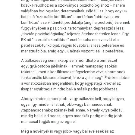
közük Freudhoz és a szokványos pszichológiához – hanem
valójában biológiailag determináltak. Például az, hogy egy BK
fiatal nő “szexuális konfliktus” után férfias “birtokvesztés-
konfliktus” szervi tünetét produkálja (angina pectoris) és ennek
függvényében a pszichikai tartományban depressziós lesz,
„tisztán pszichológiailag” teljesen értelmezhetetlen lenne. Egy
BK nő “szexuális konfliktus” esetén soha nem veszíti el a
petefészek-funkcióját, vagyis továbbra is lesz peteérése és
menstruációja, amíg egy JK nőnek viszont leáll a peteérése.
A balkezesség semmiképp sem mondható a természet
együgyű/ostoba játékának – aminek manapság szokás
tekinteni-, mert a konfliktusokat figyelembe véve a hormonok
funkcionális kikapcsolásával jár ez a „jelenség”. Érdekes ebben
a vonatkozásban megemlíteni, hogy egypetéjű ikreknél az
ikerpár egyik tagja mindig bal- a másik pedig jobbkezes.
Ahogy minden ember jobb- vagy balkezes kell, hogy legyen,
ugyanígy minden állatnak jobb-vagy balmancsosnak
/tappancsosnak/patásnak kell lennie. Némely kutya például
mindig ballal ad pacsit, egyes macskák pedig mindig jobb
manccsal fogják meg az egeret.
Még a növények is vagy jobb- vagy ballevelesek és az