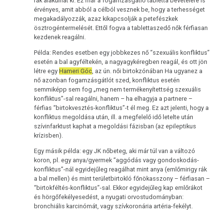
rák alakulhat ki. Ez már a fogamzásgátló tabletta bevételére is
érvényes, amit abból a célból vesznek be, hogy a terhességet
megakadályozzák, azaz kikapcsolják a petefészkek
ösztrogéntermelését. Ettől fogva a tablettaszedő nők férfiasan
kezdenek reagálni.
Példa: Rendes esetben egy jobbkezes nő “szexuális konfliktus”
esetén a bal agyféltekén, a nagyagykéregben reagál, és ott jön
létre egy
Hameri Góc
, az ún. női birtokzónában Ha ugyanez a
nő azonban fogamzásgátlót szed, konfliktus esetén
semmiképp sem fog „meg nem termékenyítettség szexuális
konfliktus”-sal reagálni, hanem – ha elhagyja a partnere –
férfias “birtokvesztés-konfliktus”-t él meg. Ez azt jelenti, hogy a
konfliktus megoldása után, ill. a megfelelő idő letelte után
szívinfarktust kaphat a megoldási fázisban (az epileptikus
krízisben).
Egy másik példa: egy JK nőbeteg, aki már túl van a változó
koron, pl. egy anya/gyermek “aggódás vagy gondoskodás-
konfliktus”-nál egyidejűleg reagálhat mint anya (emlőmirigy rák
a bal mellen) és mint területbirtokló főnökasszony – férfiasan –
“birtokféltés-konfliktus”-sal. Ekkor egyidejűleg kap emlőrákot
és hörgőfekélyesedést, a nyugati orvostudományban:
bronchiális karcinómát, vagy szívkoronária artéria-fekélyt.