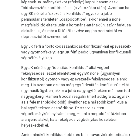
képesek ún. méhnyakrákot (=fekélyt) kapni, hanem csak
“birtokvesztés-konfliktus”-sal (a változókor után). Azonban ha
egy BK nőnél a “szexuális konfliktus” egyszer a jobb
periinsularis területen „csapódott be”, akkor ennél a nőnél
megfelelő idő eltelte után a koronária-artériák ún. szívinfarktusa
alakulhat ki, és már a DHS-től kezdve angina pectoristól és
depressziótól szenvedhet.
Egy JK férfi a “birtokbosszankodás-konfliktus”-nál epevezeték-
vagy gyomorfekélyt, egy BK férfi pedig ugyanilyen konfliktusnál
végbélfekélyt kap.
Egy JK nőnél egy “identitás-konfliktus” által végbél-
fekélyesedés, ezzel ellentétben egy BK nőnél (ugyanilyen
konfliktustól) gyomor- vagy epevezeték-fekélyesedés jelenik
meg. Ha azonban ezután még egy “identitás-konfliktus”-t él át
egy másik ügyben, akkor a jobb nagyagyféltekére már nem tud
nagyagykérgi Hameri Góccal reagálni (mert addigra az agynak
az a fele már blokkolódik). Ilyenkor ez a második konfliktus a
bal agyféltekben csapódik be. Ez szervi szinten
végbélfekélyként nyilvánul meg, – ami a megoldási fázisban
aranyérré alakul, ha a fekélyek a végbélnyílás közelében
helyezkedtek el.
Amíg mindkét konfliktus (jobb- és bal nagyagykérgi/corticalis)