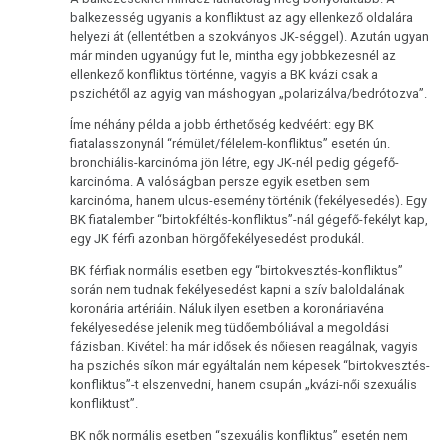
balkezesség ugyanis a konfliktust az agy ellenkező oldalára
helyezi át (ellentétben a szokványos JK-séggel). Azután ugyan
már minden ugyanúgy fut le, mintha egy jobbkezesnél az
ellenkező konfliktus történne, vagyis a BK kvázi csak a
pszichétől az agyig van máshogyan „polarizálva/bedrótozva”.
Íme néhány példa a jobb érthetőség kedvéért: egy BK
fiatalasszonynál “rémület/félelem-konfliktus” esetén ún.
bronchiális-karcinóma jön létre, egy JK-nél pedig gégefő-
karcinóma. A valóságban persze egyik esetben sem
karcinóma, hanem ulcus-esemény történik (fekélyesedés). Egy
BK fiatalember “birtokféltés-konfliktus”-nál gégefő-fekélyt kap,
egy JK férfi azonban hörgőfekélyesedést produkál.
BK férfiak normális esetben egy “birtokvesztés-konfliktus”
során nem tudnak fekélyesedést kapni a szív baloldalának
koronária artériáin. Náluk ilyen esetben a koronáriavéna
fekélyesedése jelenik meg tüdőembóliával a megoldási
fázisban. Kivétel: ha már idősek és nőiesen reagálnak, vagyis
ha pszichés síkon már egyáltalán nem képesek “birtokvesztés-
konfliktus”-t elszenvedni, hanem csupán „kvázi-női szexuális
konfliktust”.
BK nők normális esetben “szexuális konfliktus” esetén nem