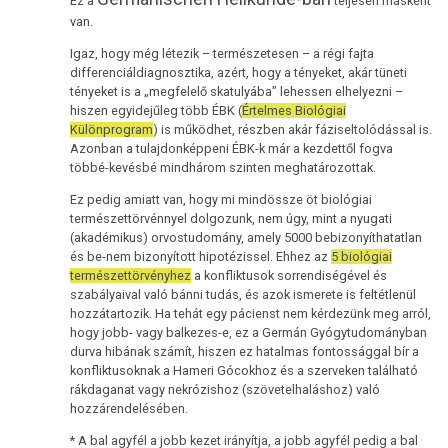
Ez a
teljesen másként
van.
Igaz, hogy még létezik – természetesen – a régi fajta
differenciáldiagnosztika, azért, hogy a tényeket, akár tüneti
tényeket is a „megfelelő skatulyába” lehessen elhelyezni –
hiszen egyidejűleg több ÉBK (
Értelmes Biológiai
Különprogram
) is működhet, részben akár fáziseltolódással is.
Azonban a tulajdonképpeni ÉBK-k már a kezdettől fogva
többé-kevésbé mindhárom szinten meghatározottak.
Ez pedig amiatt van, hogy mi mindössze öt biológiai
természettörvénnyel dolgozunk, nem úgy, mint a nyugati
(akadémikus) orvostudomány, amely 5000 bebizonyíthatatlan
és be-nem bizonyított hipotézissel. Ehhez az
5 biológiai
természettörvényhez
a konfliktusok sorrendiségével és
szabályaival való bánni tudás, és azok ismerete is feltétlenül
hozzátartozik. Ha tehát egy pácienst nem kérdezünk meg arról,
hogy jobb- vagy balkezes-e, ez a Germán Gyógytudományban
durva hibának számít, hiszen ez hatalmas fontossággal bír a
konfliktusoknak a Hameri Gócokhoz és a szerveken található
rákdaganat vagy nekrózishoz (szövetelhaláshoz) való
hozzárendelésében.
* A bal agyfél a jobb kezet irányítja, a jobb agyfél pedig a bal