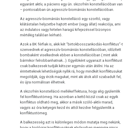
egyaránt aktív, a páciens egy ún. skizofrén konstellációban van
– pontosabban ún.agresszív-biomániás konstellációban.
Az agresszív-biomániás konstelláció egy szorító, vagy
kilátástalan helyzetbe hajtott ember (vagy állat) reakciója, ami
az indulatos vagy hirtelen haragú kifejezéssel bizonyos
mértékig találóan leírható.
Azok a BK férfiak is, akik két “birtokbosszankodás-konfliktus”-t
szenvednek el agresszív-biomániás konstellációban, időzített
bombaként viselkednek ebben a konstellációban ( mint akik
bármikor felrobbanhatnak…). Egyébként ugyanazt a konfliktust
csak balkezesek tudják kétszer egymás után átélni. Ha az
érintetteknek lehetőségük nyílik rá, hogy mindkét konfliktusukat
megoldják, úgy érzik magukat, mint aki átok alól szabadult fel,
és újra normálisan élhetnek.
A skizofrén konstelláció mellékeffektusa, hogy alig gyülemlik
fel konfliktustömeg. Ha azonban a kettő közül csak az egyik
konfliktus oldható meg, akkor a másik szóló-aktív marad,
vagyis az óra ketyegni kezd és attól kezdve felgyülemlik a
konfliktustömeg.
A balkezesség azt is különleges módon mutatja meg nekünk,
hogy a biológiai konfliktusoknak elsősorban mennyire nincs