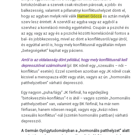
birtokzónában a szervek csak részben párosak, a jobb- és
balkezesség, valamint a pillanatnyi konfliktushelyzet dönti el,
hogy az agyban melyik relé válik
Hameri Góccá
és aztán melyik
szerv lesz érintett. A szervtől az agyba vagy az agyból a
szervhez a korreláció mindig egyértelmű. Csupán a psziché és
az agy, vagy az agy és a psziché közötti korrelációnál fontos a
bal- és jobbkezesség, mivel az dönt a konfliktusról/agyi útról,
és egyúttal arról is, hogy mely konfliktusnál egyáltalán milyen
„betegségeket” kaphat egy páciens.
Arról is az oldalasság dönt például, hogy mely konfliktusnál kell
depresszióval számolnunk
(pl. BK nőnél egy „szexuális – női –
konfliktus” esetén). Ezzel szemben azonban egy JK nőnél csak
kicsivel a menopauza előtt vagy után, vagyis az ún. „hormonális
patthelyzetben” várható depresszió.
Egy nagyon „puha/lágy” JK férfinál, ha egyidejűleg
“birtokvesztés-konfliktus”-t is átél – vagyis szintén „hormonális
patthelyzetben” van, valamint egy BK férfinál, ha már nem
férfiasan, hanem nőiesen reagál, vagyis egy „kvázi nőies
szexuális konfliktus”-nál (szintén hormonális pattban) várható
depresszió.
A Germán Gyógytudományban a „hormonális patthelyzet” alatt