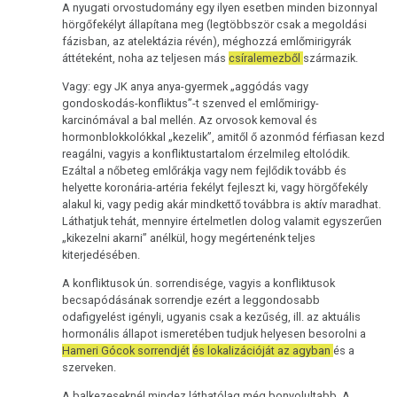
A nyugati orvostudomány egy ilyen esetben minden bizonnyal
hörgőfekélyt állapítana meg (legtöbbször csak a megoldási
fázisban, az atelektázia révén), méghozzá emlőmirigyrák
áttéteként, noha az teljesen más
csíralemezből
származik.
Vagy: egy JK anya anya-gyermek „aggódás vagy
gondoskodás-konfliktus”-t szenved el emlőmirigy-
karcinómával a bal mellén. Az orvosok kemoval és
hormonblokkolókkal „kezelik”, amitől ő azonmód férfiasan kezd
reagálni, vagyis a konfliktustartalom érzelmileg eltolódik.
Ezáltal a nőbeteg emlőrákja vagy nem fejlődik tovább és
helyette koronária-artéria fekélyt fejleszt ki, vagy hörgőfekély
alakul ki, vagy pedig akár mindkettő továbbra is aktív maradhat.
Láthatjuk tehát, mennyire értelmetlen dolog valamit egyszerűen
„kikezelni akarni” anélkül, hogy megértenénk teljes
kiterjedésében.
A konfliktusok ún. sorrendisége, vagyis a konfliktusok
becsapódásának sorrendje ezért a leggondosabb
odafigyelést igényli, ugyanis csak a kezűség, ill. az aktuális
hormonális állapot ismeretében tudjuk helyesen besorolni a
Hameri Gócok sorrendjét
és lokalizációját az agyban
és a
szerveken.
A balkezeseknél mindez láthatólag még bonyolultabb. A