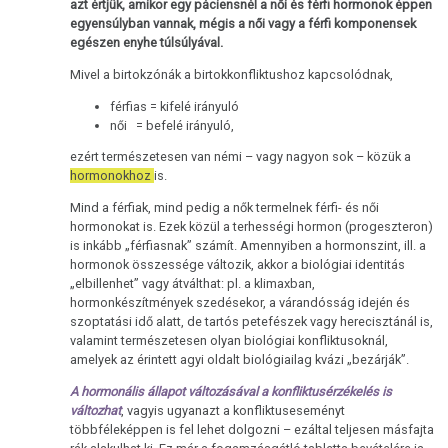
azt értjük, amikor egy páciensnél a női és férfi hormonok éppen
egyensúlyban vannak, mégis a női vagy a férfi komponensek
egészen enyhe túlsúlyával.
Mivel a birtokzónák a birtokkonfliktushoz kapcsolódnak,
férfias = kifelé irányuló
női = befelé irányuló,
ezért természetesen van némi – vagy nagyon sok – közük a
hormonokhoz
is.
Mind a férfiak, mind pedig a nők termelnek férfi- és női
hormonokat is. Ezek közül a terhességi hormon (progeszteron)
is inkább „férfiasnak” számít. Amennyiben a hormonszint, ill. a
hormonok összessége változik, akkor a biológiai identitás
„elbillenhet” vagy átválthat: pl. a klimaxban,
hormonkészítmények szedésekor, a várandósság idején és
szoptatási idő alatt, de tartós petefészek vagy herecisztánál is,
valamint természetesen olyan biológiai konfliktusoknál,
amelyek az érintett agyi oldalt biológiailag kvázi „bezárják”.
A hormonális állapot változásával a konfliktusérzékelés is
változhat
, vagyis ugyanazt a konfliktuseseményt
többféleképpen is fel lehet dolgozni – ezáltal teljesen másfajta