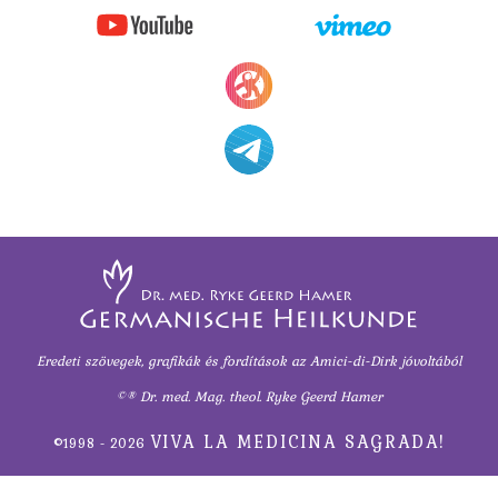
Eredeti szövegek, grafikák és fordítások
az Amici-di-Dirk jóvoltából
©® Dr. med. Mag. theol. Ryke Geerd Hamer
VIVA LA MEDICINA SAGRADA!
©1998 - 2026