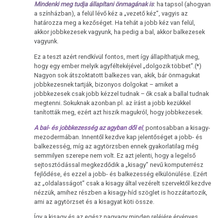
Mindenki meg tudja állapítani önmagának is
: ha tapsol (ahogyan
természettörvény
a színházban), a felül lévő kéz a „vezető kéz”, vagyis az
határozza meg a kezőséget. Ha tehát a jobb kéz van felül,
3.
akkor jobbkezesek vagyunk, ha pedig a bal, akkor balkezesek
Biológiai
vagyunk.
természettörvény
Ez a teszt azért rendkívül fontos, mert így állapíthatjuk meg,
hogy egy ember melyik agyféltekéjével „dolgozik többet”.(*)
4.
Nagyon sok átszoktatott balkezes van, akik, bár önmagukat
Biológiai
jobbkezesnek tartják, bizonyos dolgokat – amiket a
természettörvény
jobbkezesek csak jobb kézzel tudnak – ők csak a ballal tudnak
megtenni. Sokuknak azonban pl. az írást a jobb kezükkel
5.
tanították meg, ezért azt hiszik magukról, hogy jobbkezesek.
Biológiai
A bal- és jobbkezesség az agyban dől el
,
pontosabban a kisagy-
természettörvény
mezodermában. Innentől kezdve kap jelentőséget a jobb- és
balkezesség, míg az agytörzsben ennek gyakorlatilag még
DHS
semmilyen szerepe nem volt. Ez azt jelenti, hogy a legelső
sejtosztódással megkezdődik a „kisagy” nevű komputerrész
Kezűség
fejlődése, és ezzel a jobb- és balkezesség elkülönülése. Ezért
az „oldalasságot” csak a kisagy által vezérelt szervektől kezdve
Hormonok
nézzük, amihez részben a kisagy-híd szöglet is hozzátartozik,
ami az agytörzset és a kisagyat köti össze.
Sínek
Így a kisagy és az egész nagyagy minden reléjére érvényes,