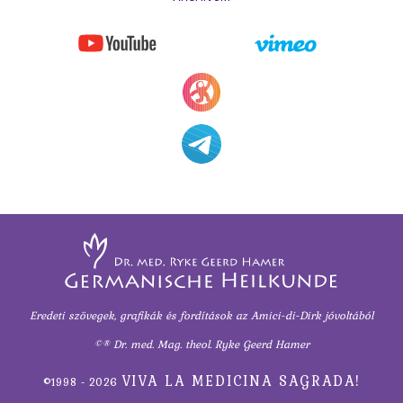
Eredeti szövegek, grafikák és fordítások
az Amici-di-Dirk jóvoltából
©® Dr. med. Mag. theol. Ryke Geerd Hamer
VIVA LA MEDICINA SAGRADA!
©1998 - 2026