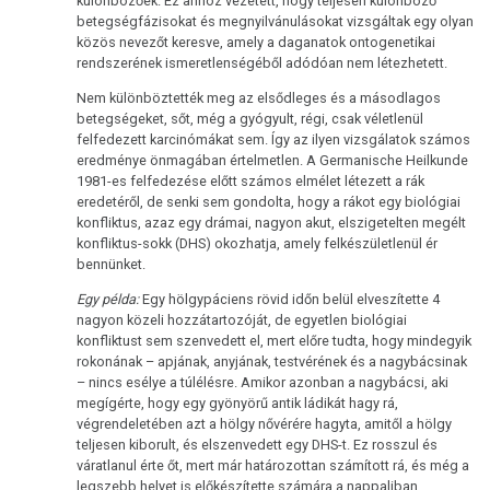
különbözőek. Ez ahhoz vezetett, hogy teljesen különböző
természettörvény
betegségfázisokat és megnyilvánulásokat vizsgáltak egy olyan
közös nevezőt keresve, amely a daganatok ontogenetikai
3.
rendszerének ismeretlenségéből adódóan nem létezhetett.
Biológiai
Nem különböztették meg az elsődleges és a másodlagos
természettörvény
betegségeket, sőt, még a gyógyult, régi, csak véletlenül
felfedezett karcinómákat sem. Így az ilyen vizsgálatok számos
4.
eredménye önmagában értelmetlen. A Germanische Heilkunde
Biológiai
1981-es felfedezése előtt számos elmélet létezett a rák
eredetéről, de senki sem gondolta, hogy a rákot egy biológiai
természettörvény
konfliktus, azaz egy drámai, nagyon akut, elszigetelten megélt
konfliktus-sokk (DHS) okozhatja, amely felkészületlenül ér
5.
bennünket.
Biológiai
természettörvény
Egy példa:
Egy hölgypáciens rövid időn belül elveszítette 4
nagyon közeli hozzátartozóját, de egyetlen biológiai
konfliktust sem szenvedett el, mert előre tudta, hogy mindegyik
DHS
rokonának – apjának, anyjának, testvérének és a nagybácsinak
– nincs esélye a túlélésre. Amikor azonban a nagybácsi, aki
Kezűség
megígérte, hogy egy gyönyörű antik ládikát hagy rá,
végrendeletében azt a hölgy nővérére hagyta, amitől a hölgy
Hormonok
teljesen kiborult, és elszenvedett egy DHS-t. Ez rosszul és
váratlanul érte őt, mert már határozottan számított rá, és még a
Sínek
legszebb helyet is előkészítette számára a nappaliban.