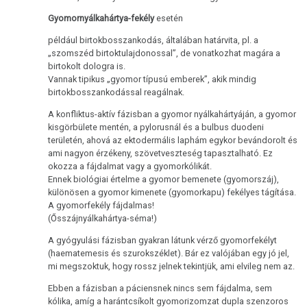
Gyomornyálkahártya-fekély
esetén
például birtokbosszankodás, általában határvita, pl. a
„szomszéd birtoktulajdonossal”, de vonatkozhat magára a
birtokolt dologra is.
Vannak tipikus „gyomor típusú emberek”, akik mindig
birtokbosszankodással reagálnak.
A konfliktus-aktív fázisban a gyomor nyálkahártyáján, a gyomor
kisgörbülete mentén, a pylorusnál és a bulbus duodeni
területén, ahová az ektodermális laphám egykor bevándorolt és
ami nagyon érzékeny, szövetveszteség tapasztalható. Ez
okozza a fájdalmat vagy a gyomorkólikát.
Ennek biológiai értelme a gyomor bemenete (gyomorszáj),
különösen a gyomor kimenete (gyomorkapu) fekélyes tágítása.
A gyomorfekély fájdalmas!
(Ősszájnyálkahártya-séma!)
A gyógyulási fázisban gyakran látunk vérző gyomorfekélyt
(haematemesis és szurokszéklet). Bár ez valójában egy jó jel,
mi megszoktuk, hogy rossz jelnek tekintjük, ami elvileg nem az.
Ebben a fázisban a páciensnek nincs sem fájdalma, sem
kólika, amíg a harántcsíkolt gyomorizomzat dupla szenzoros