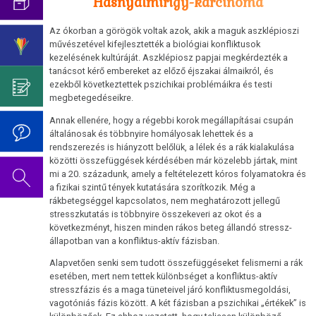
Hasnyálmirigy-karcinóma
Az
Germanische
pszicho-
Cukorbetegség
oldal
Heilkunde
Születésnapi
onkológiától
Az ókorban a görögök voltak azok, akik a maguk aszklépioszi
szerkesztés
ismereteinek
koncert
Hasnyálmirigy
művészetével kifejlesztették a biológiai konfliktusok
alatt
elnyomása
2019
Germanische
kezelésének kultúráját. Aszklépiosz papjai megkérdezték a
áll.
tanácsot kérő embereket az előző éjszakai álmaikról, és
Hodgkin/Non-
Heilkunde
Dr.
ezekből következtettek pszichikai problémáikra és testi
Hodgkin
Hamer
megbetegedéseikre.
Viselkedési
Mein
Neurodermatitis
kódok
Annak ellenére, hogy a régebbi korok megállapításai csupán
Studentenmädchen
általánosak és többnyire homályosak lehettek és a
Orr
rendszerezés is hiányzott belőlük, a lélek és a rák kialakulása
Az
című
közötti összefüggések kérdésében már közelebb jártak, mint
5
könyvéről
Sclerosis
mi a 20. századunk, amely a feltételezett kóros folyamatokra és
biológiai
a fizikai szintű tények kutatására szorítkozik. Még a
multiplex
természettörvény
rákbetegséggel kapcsolatos, nem meghatározott jellegű
stresszkutatás is többnyire összekeveri az okot és a
Tinnitus
1.
következményt, hiszen minden rákos beteg állandó stressz-
állapotban van a konfliktus-aktív fázisban.
Biológiai
Az
természettörvény
oldal
Alapvetően senki sem tudott összefüggéseket felismerni a rák
esetében, mert nem tettek különbséget a konfliktus-aktív
szerkesztés
2.
stresszfázis és a maga tüneteivel járó konfliktusmegoldási,
alatt
vagotóniás fázis között. A két fázisban a pszichikai „értékek” is
Biológiai
áll.