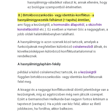
hasnyálmirigy-váladékot választ ki, annak ellenére, hogy
ez biológiai szempontból értelmetlen.
B.) Birtokbosszankodás- vagy identitás-konfliktus - a
hasnyálmirigyvezeték-felhámot (= tapéta) érintően,
ami függ a kezűségtől, a
hormonális állapottól
, a
skizofrén
konstellációtól
etc.). Ez esetben a Hameri Góc a nagyagyban, a
jobb oldali halántéklebenyben található.
A hasnyálmirigy is azon szervek közé tartozik, amelyek a
funkciójuknak megfelelően különböző
csíralemezből
állnak, és
következésképpen különböző konfliktustartalommal is
rendelkeznek.
A hasnyálmirigylaphám-fekély
például a külső csíralemezhez tartozik, és a
kezűségtől
függően birtokbosszankodás- vagy identitás-konfliktusnak
felel meg.
A kisagyi és a nagyagyi konfliktusoknál döntő jelentősége van a
kezűségnek, míg az agytörzsben még nem játszik szerepet.
Ezért a Germanischen Heilkunde-ban nagyon fontos kritérium a
tapsteszt (vastaps). Ha a jobb van kéz felül, akkor az illető
jobbkezes, ha fordítva, akkor balkezes.