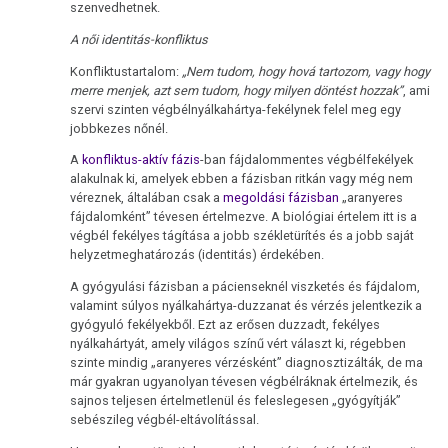
szenvedhetnek.
A női identitás-konfliktus
Konfliktustartalom:
„Nem tudom, hogy hová tartozom, vagy hogy
merre menjek, azt sem tudom, hogy milyen döntést hozzak”
, ami
szervi szinten végbélnyálkahártya-fekélynek felel meg egy
jobbkezes nőnél.
A
konfliktus-aktív fázis
-ban fájdalommentes végbélfekélyek
alakulnak ki, amelyek ebben a fázisban ritkán vagy még nem
véreznek, általában csak a
megoldási fázisban
„aranyeres
fájdalomként” tévesen értelmezve. A biológiai értelem itt is a
végbél fekélyes tágítása a jobb székletürítés és a jobb saját
helyzetmeghatározás (identitás) érdekében.
A gyógyulási fázisban a pácienseknél viszketés és fájdalom,
valamint súlyos nyálkahártya-duzzanat és vérzés jelentkezik a
gyógyuló fekélyekből. Ezt az erősen duzzadt, fekélyes
nyálkahártyát, amely világos színű vért választ ki, régebben
szinte mindig „aranyeres vérzésként” diagnosztizálták, de ma
már gyakran ugyanolyan tévesen végbélráknak értelmezik, és
sajnos teljesen értelmetlenül és feleslegesen „gyógyítják”
sebészileg végbél-eltávolítással.