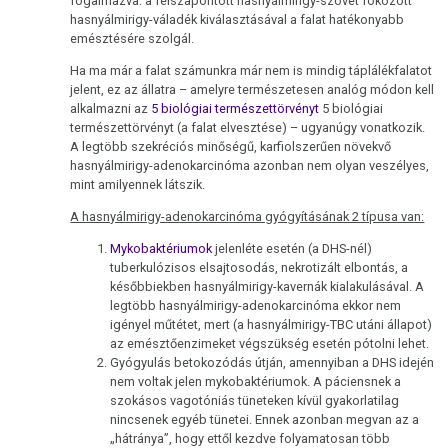
fogalmazva: a felszaporított hasnyálmirigy-szövet fokozott
hasnyálmirigy-váladék kiválasztásával a falat hatékonyabb
emésztésére szolgál.
Ha ma már a falat számunkra már nem is mindig táplálékfalatot
jelent, ez az állatra – amelyre természetesen analóg módon kell
alkalmazni az
5 biológiai természettörvényt
5 biológiai
természettörvényt (a falat elvesztése) – ugyanúgy vonatkozik.
A legtöbb szekréciós minőségű, karfiolszerűen növekvő
hasnyálmirigy-adenokarcinóma azonban nem olyan veszélyes,
mint amilyennek látszik.
A hasnyálmirigy-adenokarcinóma gyógyításának 2 típusa van:
Mykobaktériumok
jelenléte esetén (a DHS-nél)
tuberkulózisos elsajtosodás, nekrotizált elbontás, a
későbbiekben hasnyálmirigy-kavernák kialakulásával. A
legtöbb hasnyálmirigy-adenokarcinóma ekkor nem
igényel műtétet, mert (a hasnyálmirigy-TBC utáni állapot)
az emésztőenzimeket végszükség esetén pótolni lehet.
Gyógyulás betokozódás útján, amennyiban a DHS idején
nem voltak jelen mykobaktériumok. A páciensnek a
szokásos vagotóniás tüneteken kívül gyakorlatilag
nincsenek egyéb tünetei. Ennek azonban megvan az a
„hátránya”, hogy ettől kezdve folyamatosan több