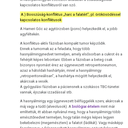
kapcsolatos konfliktusról van szó.
A.) Bosszúság-konfliktus „harc a falatért”, pl. örökösödéssel
kapcsolatos konfliktusok
A Hameri Góc az agytörzsben (pons) helyezkedik el, a jobb
agyféltekén.
A konfliktus-aktív fázisban kompakt tumor képződik.
Ennek a tumornak az a feladata, hogy több
hasnyálmirigynedvet termeljen, amely elsősorban a cukrot és a
fehérjét képes lebontani. Ebben a fázisban a beteg csak
bizonyos nyomást érez az úgynevezett retroperitoneumon,
azaz a hátoldali hashártyán, mivel a hasnyálmirigy
„retroperitoneálisan”, a hashártya mögött helyezkedik el,
akárcsak a vesék.
A gyógyulási fázisban a páciensnek a szokásos TBC-tünetei
vannak, éjszakai izzadással stb.
A hasnyálmirigy egy úgynevezett bélfüggelék szerv, akárcsak a
máj vagy a tüdő (alveolusok). A
biológiai értelem
mint már
említettük, itt abban nyilvánul meg, hogy a hasnyálmirigy több
emésztőnedvet termeljen, hogy talán mégis képes legyen
bekebelezni (megemészteni) a falatot (ládikát). Vagy másképp