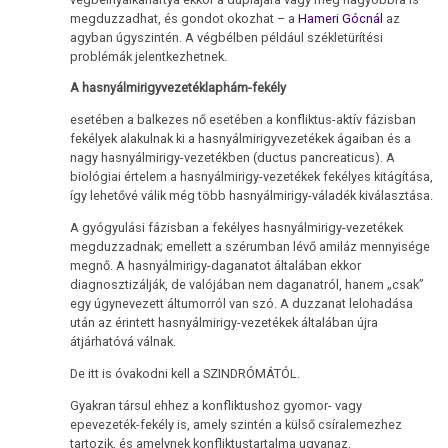
megduzzadhat, és gondot okozhat – a
Hameri Gócnál
az
agyban úgyszintén. A végbélben például székletürítési
problémák jelentkezhetnek.
A hasnyálmirigyvezetéklaphám-fekély
esetében a balkezes nő esetében a konfliktus-aktív fázisban
fekélyek alakulnak ki a hasnyálmirigyvezetékek ágaiban és a
nagy hasnyálmirigy-vezetékben (ductus pancreaticus). A
biológiai értelem a hasnyálmirigy-vezetékek fekélyes kitágítása,
így lehetővé válik még több hasnyálmirigy-váladék kiválasztása.
A gyógyulási fázisban a fekélyes hasnyálmirigy-vezetékek
megduzzadnak; emellett a szérumban lévő amiláz mennyisége
megnő. A hasnyálmirigy-daganatot általában ekkor
diagnosztizálják, de valójában nem daganatról, hanem „csak”
egy úgynevezett áltumorról van szó. A duzzanat lelohadása
után az érintett hasnyálmirigy-vezetékek általában újra
átjárhatóvá válnak.
De itt is óvakodni kell a SZINDRÓMÁTÓL.
Gyakran társul ehhez a konfliktushoz gyomor- vagy
epevezeték-fekély is, amely szintén a külső csíralemezhez
tartozik, és amelynek konfliktustartalma ugyanaz.