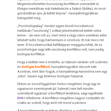
Megemészthetetlen bosszúság-konfliktust szenvedett el.
Immunrendszer
Elvégre mentálisan már bekebelezte a falatot (ládika), és most
gondolatban újra „ki kellett köpnie”. Hasnyálmirigyrákban
A
betegedett meg.
dohányzás
„Pszichológiailag" minden egyes közeli hozzátartozó
és
halálának ("veszteség") sokkal jelentősebbnek kellett volna
a
lennie – de nem volt az, mert mind a négy rokon esetében előre
rák
lehetett tudni, hogy bármennyire is szomorú, itt már nincs mit
tenni. A hozzátartozókat kellőképpen meggyászolták, de ez
pszichológiai vagy lelki veszteség-konfliktus volt, nem pedig
Metasztázisok
biológiai konfliktus.
Gyógyszerezés
Hogy a ládikát nem ő örökölte, az teljesen váratlan volt számára
és
biológiai konfliktust,
hasnyálmirigyrákot okozott neki.
Tumormarker
Azonban, mint látni fogjuk, a hasnyálmirigy-karcinóma sem egy
„hiba”, hanem egy értelmes biológiai folyamat.
Fájdalmak
Ebben az összefüggésben fontos megérteni, hogy egy és
ugyanazon eseménynek (pl. baleset) nem kell minden
Terápia
személynél ugyanazt a konfliktust kiváltania, vagy egyáltalán
DHS
-t előidéznie. A konfliktus megélése nagyon szubjektív és
csakis az számít, hogy arról mit mond a páciens.
A hasnyálmirigyrák esetében általában a családtagokkal