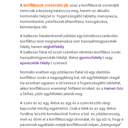
A
konfliktusok consecutio-ját
, azaz a konfliktusok sorrendjét
nemcsak a kezűség határozza meg, hanem az aktuális
hormonális helyzet is: fogamzásgátló tabletta, menopauza,
hormonbevitel, petefészek eltávolítása, besugárzása,
kemoterápia stb.
A balkezes fiatalembernél például egy birtokbosszankodás-
konfliktus testi megnyilvánulása nem hasnyálmirigyvezeték-
fekély, hanem
végbélfekély
.
A balkezes fiatal nő ezzel szemben identitás-konfliktus során
hasnyálmirigyvezeték-fekélyt, illetve
gyomorfekély
-t vagy
epevezeték-fekély
-t szenved.
Normális esetben egy jobbkezes fiatal nő egy identitás-
konfliktus során a nagyagykéreg bal, női agyféltekéjén reagál.
Ha azonban ugyanez a nő beveszi a fogamzásgátló tablettát,
akkor konfliktusos eseményt férfiként érzékeli, és a
Hameri Góc
a férfias, jobb agyféltekén jelenik meg.
A szerv és az agy, illetve az agy és a szerv közötti idegi
kapcsolat mindig egyértelmű. Csak a lélek és az agy, illetve
fordítva, közötti korrelációnál fontos a bal- és jobbkezesség,
mert ez dönti el a konfliktus/agyi útvonalat, és így azt is, hogy a
páciensek egyáltalán melyik konfliktusnál milyen „betegséget”