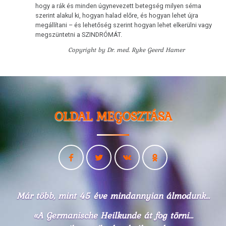
hogy a rák és minden úgynevezett betegség milyen séma
szerint alakul ki, hogyan halad előre, és hogyan lehet újra
megállítani – és lehetőség szerint hogyan lehet elkerülni vagy
megszüntetni a SZINDRÓMÁT.
Copyright by Dr. med. Ryke Geerd Hamer
OLDAL MEGOSZTÁSA
Már több, mint 45 éve mindannyian álmodunk...
«A Germanische Heilkunde át fog törni...