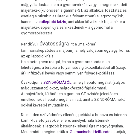
májgyulladásban nem a gyomorvérzés vagy a megemelkedett
májértékek (különösen a gamma-GT, az alkalikus foszfatáz és
esetleg a bilirubin az ikterikus folyamatban) a legszörnyűbb,
hanem az
epileptoid krízis
, ami akkor következik be, amikor a
májértékek éppen újra esni kezdenek – a gyomornál a
gyomorepilepszia.
óvatosságra
Rendkívüli
int a „májkóma”
(ammóniaképződés a májban), amely valójában egy agyi kóma,
az epileptoid krízis.
Ha a beteg nem reagál, és ha a gyomorszonda nem
lehetséges, a terápia a folyamatos glükózellátásból áll (szájon
át), infúzióval kevés vagy semmilyen folyadékpótlással.
Óvakodjon a
SZINDRÓMÁTÓL
, amely hepatomegáliát (súlyos
májduzzanatot) okoz, májtokfeszítő fájdalommal.
A májértékek, különösen a gamma-GT szintén jelentősen
emelkednek a hepatomegália miatt, amit a SZINDRÓMA nélkül
sokkal kevésbé mutatnának.
De minden szövődmény ellenére, például a hosszú és intenzív
konfliktuslefolyások ellenére, amelyek hála Istennek
általánosak, a legtöbb betegnek sikerül újra meggyógyulnia.
Mert amióta megismertük a
Germanische Heilkunde
-t, tudjuk,