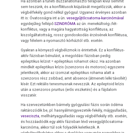
Ha azonban a tüneti duzzanatlohasztó terápián kívül semmit
sem teszünk, és a konfliktusok kiújulását megelőzzük, akkor a
végbélfekély gond nélkül gyógyul. Ugyanez érvényes azonban
itt is: Óvatosságra int a ún.
vesegyűjtőcsatorna-karcinómával
egyidejűleg fellépő
SZINDRÓMA
az ún. menekültség-/lét-
konfliktus, vagy a magára hagyatottság konfliktusa, az
kiszolgáltatottság, rossz gondoskodás érzésének konfliktusa,
vagy félelem a nyomasztó kórháztól stb. esetén.
Gyakran a környező végbélizmok is érintettek. Ez a konfliktus-
aktív fázisban bénulást, a megoldási fázisban pedig
epileptikus krízist = epileptikus rohamot okoz. Ha azonban
mindkét epileptikus krízis (szenzoros és motoros) egyszerre
jelentkezik, akkor az izomzat epileptikus rohama alatt a
szenzoros rész zsibbad, amit absence (átmeneti lelki távollét)
kísér. Ezt rektális tenesmusnak nevezzük. Az epileptoid krízis
után a szenzoros pruritus (erős viszketés) és a fájdalom
visszatér.
Ha szervezetünkben bármely gyógyulási fázis során ödéma
raktározódik be, pl. hasnyálmirigyvezeték-fekély, májgyulladás,
veseciszta
, mellhártyagyulladás vagy végbélfekély stb. esetén,
és hozzáadódik egy aktív fázisban lévő vesegyűjtőcsatorna-
karcinóma, akkor túl sok folyadék keletkezik. A
végbélnyálkahártya ekkor a duplájára vagy még nagyobbra is