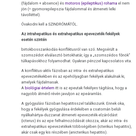
(fájdalom + absence) és
motoros (epileptikus) rohama
el nem
jön (= gyomorepilepszia fájdalommal és átmeneti lelki
távolléttel).
Óvakodni kell a SZINDRÓMÁTÓL.
Az intrahepatikus és extrahepatikus epevezeték-fekélyek
esetén szintén
birtokbosszankodás-konfliktusról van szó. Megsérült a
szomszédot elválasztó birtokhatár, így a „szomszédos főnök”
túlkapásokhoz folyamodhat. Gyakran pénzzel kapcsolatos vita.
A konfliktus-aktív fázisban az intra- és extrahepatikus
epevezetékekben és az epehólyagban fekélyek alakulnak ki,
amelyek fájdalmasak.
A
biológiai értelem
itt is az epeutak fekélyes tágítása, hogy a
nagyobb átmérő révén javuljon az epeáramlás.
A gyógyulási fázisban hepatitisszel találkozunk. Ennek oka,
hogy a fekélyek gyógyulása érdekében a csatornán belüli
nyálkahártya-duzzanat átmeneti epevezeték-elzáródást
(icterus) és az epe felhalmozódását okozza, akár az intra- és
extrahepatikus epevezetékek többségében (icterikus hepatitis),
akár csak egy kis részében (anicterikus hepatitis).