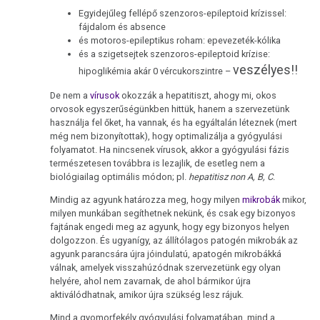
Egyidejűleg fellépő szenzoros-epileptoid krízissel:
fájdalom és absence
és motoros-epileptikus roham: epevezeték-kólika
és a szigetsejtek szenzoros-epileptoid krízise:
veszélyes!!
hipoglikémia akár 0 vércukorszintre –
De nem a
vírusok
okozzák a hepatitiszt, ahogy mi, okos
orvosok egyszerűségünkben hittük, hanem a szervezetünk
használja fel őket, ha vannak, és ha egyáltalán léteznek (mert
még nem bizonyítottak), hogy optimalizálja a gyógyulási
folyamatot. Ha nincsenek vírusok, akkor a gyógyulási fázis
természetesen továbbra is lezajlik, de esetleg nem a
biológiailag optimális módon; pl.
hepatitisz non A, B, C
.
Mindig az agyunk határozza meg, hogy milyen
mikrobák
mikor,
milyen munkában segíthetnek nekünk, és csak egy bizonyos
fajtának engedi meg az agyunk, hogy egy bizonyos helyen
dolgozzon. És ugyanígy, az állítólagos patogén mikrobák az
agyunk parancsára újra jóindulatú, apatogén mikrobákká
válnak, amelyek visszahúzódnak szervezetünk egy olyan
helyére, ahol nem zavarnak, de ahol bármikor újra
aktiválódhatnak, amikor újra szükség lesz rájuk.
Mind a gyomorfekély gyógyulási folyamatában, mind a