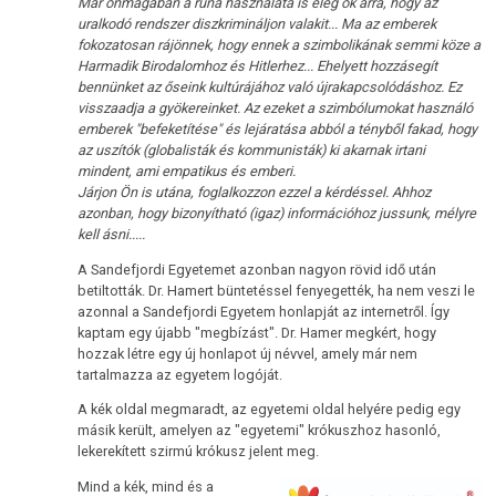
Már önmagában a rúna használata is elég ok arra, hogy az
uralkodó rendszer diszkrimináljon valakit... Ma az emberek
fokozatosan rájönnek, hogy ennek a szimbolikának semmi köze a
Harmadik Birodalomhoz és Hitlerhez... Ehelyett hozzásegít
bennünket az őseink kultúrájához való újrakapcsolódáshoz. Ez
visszaadja a gyökereinket. Az ezeket a szimbólumokat használó
emberek "befeketítése" és lejáratása abból a tényből fakad, hogy
az uszítók (globalisták és kommunisták) ki akarnak irtani
mindent, ami empatikus és emberi.
Járjon Ön is utána, foglalkozzon ezzel a kérdéssel. Ahhoz
azonban, hogy bizonyítható (igaz) információhoz jussunk, mélyre
kell ásni.....
A Sandefjordi Egyetemet azonban nagyon rövid idő után
betiltották. Dr. Hamert büntetéssel fenyegették, ha nem veszi le
azonnal a Sandefjordi Egyetem honlapját az internetről. Így
kaptam egy újabb "megbízást". Dr. Hamer megkért, hogy
hozzak létre egy új honlapot új névvel, amely már nem
tartalmazza az egyetem logóját.
A kék oldal megmaradt, az egyetemi oldal helyére pedig egy
másik került, amelyen az "egyetemi" krókuszhoz hasonló,
lekerekített szirmú krókusz jelent meg.
Mind a kék, mind és a