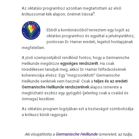
Az oktatási programhoz azonban megtartottam az első
1
krókuszomat kék alapon, ónémet írással
.
Ebből a kombinációból terveztem egy logót az
oktatási programhoz és egyúttal a jelvényünkhöz,
pontosan Dr. Hamer eredeti, legelső honlapjának
megfelelően.
A jövő szempontjából rendkívül fontos, hogy a Germanische
Heilkunde megőrizze
egységes rendszerét
. Ha csak
töredékesen tanuljuk meg, akkor Dr. Hamer felfedezésének
koherenciája elvész. Egy "megcsonkított" Germanische
Heilkunde senkinek sem használ. Csak a
teljes és az eredeti
Germanische Heilkunde rendszerének
alapos ismerete a
megbízható eszköz egy gyógyító (jelenleg csak a család és
önmaga) kezében.
Az oktatási program logójában ezt a tisztaságot szimbolizálja
a krókusz körüli ragyogás.
Aki elsajátította a
Germanische Heilkunde
ismereteit, az tudja,