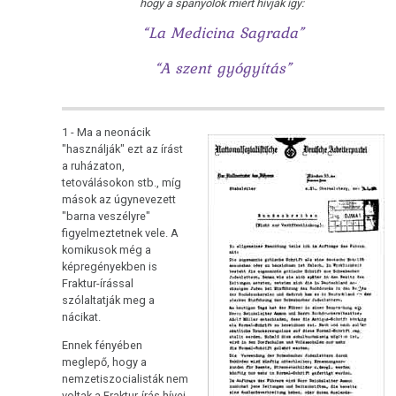
hogy a spanyolok miért hívják így:
“La Medicina Sagrada”
“A szent gyógyítás”
1 - Ma a neonácik
"használják" ezt az írást
a ruházaton,
tetoválásokon stb., míg
mások az úgynevezett
"barna veszélyre"
figyelmeztetnek vele. A
komikusok még a
képregényekben is
Fraktur-írással
szólaltatják meg a
nácikat.
Ennek fényében
meglepő, hogy a
nemzetiszocialisták nem
voltak a Fraktur-írás hívei.