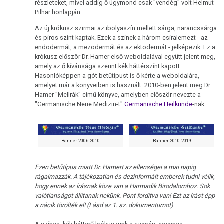
részleteket, mivel addig ő úgymond csak "vendég" volt Helmut
Pilhar honlapján.
Immunrendszer
Az új krókusz szirmai az ibolyaszín mellett sárga, narancssárga
A
és piros színt kaptak. Ezek a színek a három csíralemezt - az
dohányzás
endodermát, a mezodermát és az ektodermát - jelképezik. Ez a
és
krókusz először Dr. Hamer első weboldalával együtt jelent meg,
amely az ő kívánsága szerint kék háttérszínt kapott.
a
Hasonlóképpen a gót betűtípust is ő kérte a weboldalára,
rák
amelyet már a könyveiben is használt. 2010-ben jelent meg Dr.
Hamer "Mellrák" című könyve, amelyben először nevezte a
Metasztázisok
"Germanische Neue Medizin-t"
Germanische Heilkunde
-nak.
Gyógyszerezés
Tumormarker
Banner 2006-2010
Banner 2010-2019
Fájdalmak
Ezen betűtípus miatt Dr. Hamert az ellenségei a mai napig
rágalmazzák. A tájékozatlan és dezinformált emberek tudni vélik,
Terápia
hogy ennek az írásnak köze van a Harmadik Birodalomhoz. Sok
valótlanságot állítanak nekünk. Pont fordítva van! Ezt az írást épp
a nácik törölték el! (Lásd az 1. sz. dokumentumot)