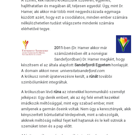
A színes, kék hátterű krókuszunk szuverén, egyenes,
hajlíthatatlan és magában áll, teljesen egyedül. Úgy, mint Dr.
Hamer, aki akkor már több mint negyedszázada egymaga
küzdött azért, hogy ezt a csodálatos, minden ember számára
nélkülözhetetlen tudást világszerte mindenki számára
elérhetővé tegye.
2011
-ben (Dr. Hamer akkor már
száműzetésben élt a norvégiai
Sandefjordban) Dr. Hamer megkért, hogy
készítsem el az általa alapított
Sandefjordi Egyetem
honlapját.
A domain akkori neve:
universitatsandefjord.com
.
A krókusz ismét újratervezésre került, a
rúnát
további
szimbólumként integráltuk.
A krókuszban lévő
rúna
az istenekkel kommunikáló személyt
jelképezi. Egy derék embert, aki az ég felé emelt kezekkel
imádkozik méltósággal, mint egy szabad ember, mint
amilyenek a germán őseink voltak. Nem úgy a keresztények, akik
kényszerített bűntudattal térdepelnek, mint a rabszolgák,
akiknek méltóság nélkül fejet kell hajtaniuk és le kell sütniük a
szemüket Isten és a pap előtt.