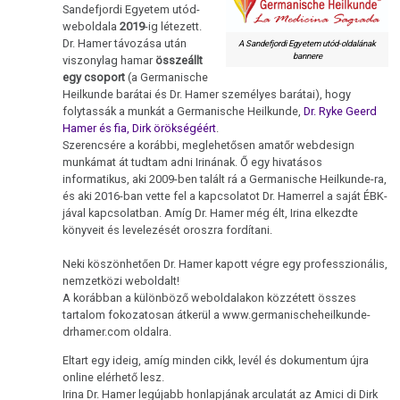
Sandefjordi Egyetem utód-
weboldala
2019
-ig létezett.
Dr. Hamer távozása után
A Sandefjordi Egyetem utód-oldalának
bannere
viszonylag hamar
összeállt
egy csoport
(a Germanische
Heilkunde barátai és Dr. Hamer személyes barátai), hogy
folytassák a munkát a Germanische Heilkunde,
Dr. Ryke Geerd
Hamer és fia, Dirk örökségéért
.
Szerencsére a korábbi, meglehetősen amatőr webdesign
munkámat át tudtam adni Irinának. Ő egy hivatásos
informatikus, aki 2009-ben talált rá a Germanische Heilkunde-ra,
és aki 2016-ban vette fel a kapcsolatot Dr. Hamerrel a saját ÉBK-
jával kapcsolatban. Amíg Dr. Hamer még élt, Irina elkezdte
könyveit és levelezését oroszra fordítani.
Neki köszönhetően Dr. Hamer kapott végre egy professzionális,
nemzetközi weboldalt!
A korábban a különböző weboldalakon közzétett összes
tartalom fokozatosan átkerül a www.germanischeheilkunde-
drhamer.com oldalra.
Eltart egy ideig, amíg minden cikk, levél és dokumentum újra
online elérhető lesz.
Irina Dr. Hamer legújabb honlapjának arculatát az Amici di Dirk