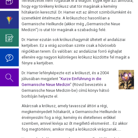
Az
Germanische
felfedezését nem fogadták el a világon. Egyik éjjel azt álmodta,
pszicho-
hogy egy törékeny krókusz utat tör magának a kemény
Cukorbetegség
oldal
Heilkunde
Születésnapi
hótakarón keresztül. Dr. Hamer ezt az álmot szimbólumként és
onkológiától
szerkesztés
ismereteinek
koncert
üzenetként értelmezte. A krókuszhoz hasonlóan a
Hasnyálmirigy
alatt
elnyomása
2019
Germanische Heilkunde (akkor még „Germanische Neue
Germanische
Medizin“) is utat tör magának a szabadság felé.
áll.
Hodgkin/Non-
Heilkunde
Dr.
Hodgkin
Dr. Hamer ezután sok krókuszhagymát ültetett el andalúziai
Hamer
Viselkedési
kertjében. Ez a virág azonban szinte csak a hűvösebb
Mein
Neurodermatitis
régiókban terem. És valóban: az andalúziai forró éghajlat
kódok
Studentenmädchen
ellenére egy nagyon különleges krókusz küzdötte fel magát a
fényre a kertjében.
Orr
Az
című
5
könyvéről
Dr. Hamer lefényképezte ezt a krókuszt, és a 2004
Sclerosis
júliusában megjelent "
Kurze Einführung in die
biológiai
multiplex
Germanische Neue Medizin
" (Rövid bevezetés a
természettörvény
Germanische Neue Medizin-be) című könyv hátsó
Tinnitus
borítóján helyezte el.
1.
Akárcsak a krókusz, amely tavasszal áttöri a régi,
Biológiai
Az
megkeményedett hótakarót, a Germanische Heilkunde is
természettörvény
oldal
érvényesülni fog a régi, kemény és életellenes erőkkel
szerkesztés
szemben, amivel kivívja az őt megillető elismerést... Ez akkor
2.
fog megtörténni, amikor majd a krókuszok virágzanak.....
alatt
Biológiai
áll.