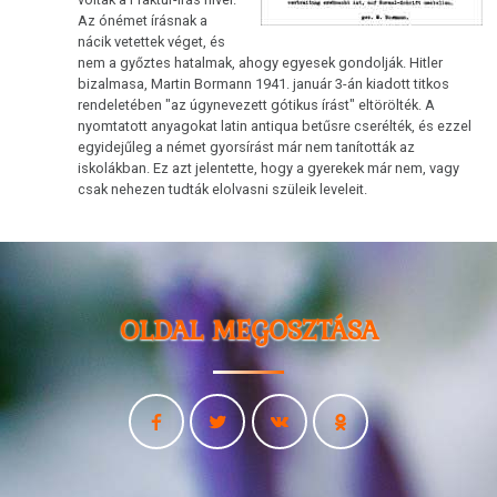
Az ónémet írásnak a
nácik vetettek véget, és
nem a győztes hatalmak, ahogy egyesek gondolják. Hitler
bizalmasa, Martin Bormann 1941. január 3-án kiadott titkos
rendeletében "az úgynevezett gótikus írást" eltörölték. A
nyomtatott anyagokat latin antiqua betűsre cserélték, és ezzel
egyidejűleg a német gyorsírást már nem tanították az
iskolákban. Ez azt jelentette, hogy a gyerekek már nem, vagy
csak nehezen tudták elolvasni szüleik leveleit.
OLDAL MEGOSZTÁSA