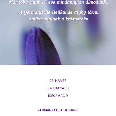
Már több, mint 45 éve mindannyian álmodunk...
«A Germanische Heilkunde át fog törni...
amikor nyílnak a krókuszok»
DR. HAMER
EGY HAGYATÉK
INFORMÁCIÓ
GERMANISCHE HEILKUNDE