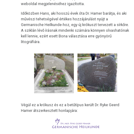
weboldal megjelenéséhez igazította.
Időközben Hans, aki hosszú évek óta Dr. Hamer barátja, és aki
művészi tehetségével értékes hozzájárulást nyújt a
Germanische Heilkunde-hoz, egy új krókuszt tervezett a sírkőre.
A sziklán lévő írásnak mindenki számára könnyen olvashatónak
kell lennie, ezért esett Bona választása erre gyönyörű
litográfiára.
Végül ez a krókusz és ez a betűtípus került Dr. Ryke Geerd
Hamer átszerkesztett honlapjára: