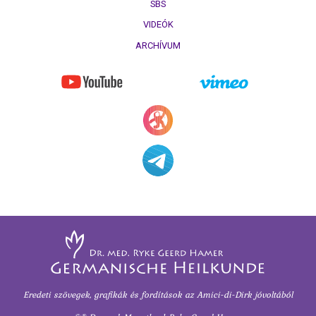
SBS
VIDEÓK
ARCHÍVUM
Eredeti szövegek, grafikák és fordítások
az Amici-di-Dirk jóvoltából