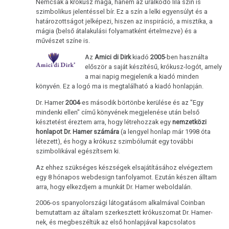
Nemcsak a krókusz maga, hanem az uralkodó lila szín is
természettörvény
szimbolikus jelentéssel bír. Ez a szín a lelki egyensúlyt és a
határozottságot jelképezi, hiszen az inspiráció, a misztika, a
3.
mágia (belső átalakulási folyamatként értelmezve) és a
Biológiai
művészet színe is.
természettörvény
Az
Amici di Dirk
kiadó
2005
-ben használta
először a saját készítésű, krókusz-logót, amely
4.
a mai napig megjelenik a kiadó minden
Biológiai
könyvén. Ez a logó ma is megtalálható a kiadó honlapján.
természettörvény
Dr. Hamer
2004
-es második börtönbe kerülése és az "Egy
mindenki ellen" című könyvének megjelenése után belső
5.
késztetést éreztem arra, hogy létrehozzak egy
nemzetközi
Biológiai
honlapot Dr. Hamer számára
(a lengyel honlap már 1998 óta
természettörvény
létezett), és hogy a krókusz szimbólumát egy további
szimbolikával egészítsem ki.
DHS
Az ehhez szükséges készségek elsajátításához elvégeztem
egy 8 hónapos webdesign tanfolyamot. Ezután készen álltam
Kezűség
arra, hogy elkezdjem a munkát Dr. Hamer weboldalán.
Hormonok
2006-os spanyolországi látogatásom alkalmával Coinban
bemutattam az általam szerkesztett krókuszomat Dr. Hamer-
Sínek
nek, és megbeszéltük az első honlapjával kapcsolatos