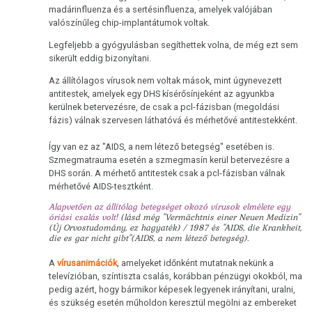
természettörvény
madárinfluenza és a sertésinfluenza, amelyek valójában
valószínűleg chip-implantátumok voltak.
3.
Legfeljebb a gyógyulásban segíthettek volna, de még ezt sem
Biológiai
sikerült eddig bizonyítani.
természettörvény
Az állítólagos vírusok nem voltak mások, mint úgynevezett
antitestek, amelyek egy DHS kísérősínjeként az agyunkba
4.
kerülnek betervezésre, de csak a pcl-fázisban (megoldási
Biológiai
fázis) válnak szervesen láthatóvá és mérhetővé antitestekként.
természettörvény
Így van ez az "AIDS, a nem létező betegség" esetében is.
5.
Szmegmatrauma esetén a szmegmasín kerül betervezésre a
DHS során. A mérhető antitestek csak a pcl-fázisban válnak
Biológiai
mérhetővé AIDS-tesztként.
természettörvény
Alapvetően az állítólag betegséget okozó vírusok elmélete egy
óriási csalás volt!
(lásd még "Vermächtnis einer Neuen Medizin"
DHS
(Új Orvostudomány, ez hagyaték) / 1987 és "AIDS, die Krankheit,
die es gar nicht gibt"(AIDS, a nem létező betegség).
Kezűség
A
vírusanimációk
, amelyeket időnként mutatnak nekünk a
Hormonok
televízióban, színtiszta csalás, korábban pénzügyi okokból, ma
pedig azért, hogy bármikor képesek legyenek irányítani, uralni,
Sínek
és szükség esetén műholdon keresztül megölni az embereket