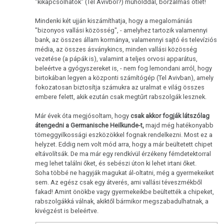
"kikapcsolhatók" (Tel Avivból?) műholddal, borzalmas ötlet!
Mindenki két ujján kiszámíthatja, hogy a megalomániás
"bizonyos vallási közösség", - amelyhez tartozik valamennyi
bank, az összes állam kormánya, valamennyi sajtó és televíziós
média, az összes ásványkincs, minden vallási közösség
vezetése (a pápák is), valamint a teljes orvosi apparátus,
beleértve a gyógyszereket is, - nem fog lemondani arról, hogy
birtokában legyen a központi számítógép (Tel Avivban), amely
fokozatosan biztosítja számukra az uralmat e világ összes
embere felett, akik ezután csak megtűrt rabszolgák lesznek.
Már évek óta megjósoltam, hogy
csak akkor fogják látszólag
átengedni a Germanische Heilkunde-t,
majd még hatékonyabb
tömeggyilkossági eszközökkel fognak rendelkezni. Most ez a
helyzet. Eddig nem volt mód arra, hogy a már beültetett chipet
eltávolítsák. De ma már egy rendkívül érzékeny fémdetektorral
meg lehet találni őket, és sebészi úton ki lehet irtani őket.
Soha többé ne hagyják magukat ál-oltatni, még a gyermekeiket
sem. Az egész csak egy átverés, ami vallási téveszmékből
fakad! Amint önökbe vagy gyermekeikbe beültették a chipeket,
rabszolgákká válnak, akiktől bármikor megszabadulhatnak, a
kivégzést is beleértve.