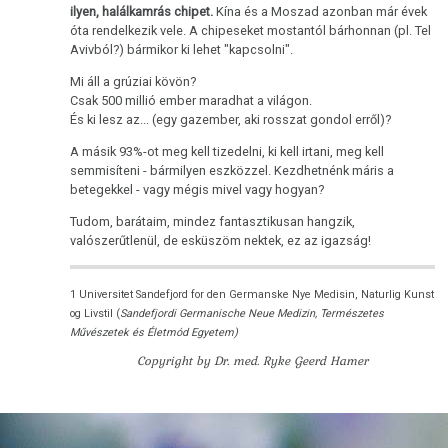
ilyen, halálkamrás chipet.
Kína és a Moszad azonban már évek
óta rendelkezik vele. A chipeseket mostantól bárhonnan (pl. Tel
Avivból?) bármikor ki lehet "kapcsolni".
Mi áll a grúziai kövön?
Csak 500 millió ember maradhat a világon.
És ki lesz az... (egy gazember, aki rosszat gondol erről)?
A másik 93%-ot meg kell tizedelni, ki kell irtani, meg kell
semmisíteni - bármilyen eszközzel. Kezdhetnénk máris a
betegekkel - vagy mégis mivel vagy hogyan?
Tudom, barátaim, mindez fantasztikusan hangzik,
valószerűtlenül, de esküszöm nektek, ez az igazság!
1 Universitet Sandefjord for den Germanske Nye Medisin, Naturlig Kunst
og Livstil (
Sandefjordi Germanische Neue Medizin, Természetes
Művészetek és Életmód Egyetem)
Copyright by Dr. med. Ryke Geerd Hamer