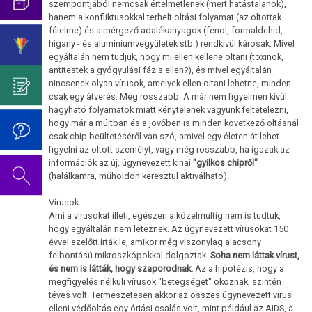
Az
Germanische
szempontjából nemcsak értelmetlenek (mert hatástalanok),
pszicho-
Cukorbetegség
hanem a konfliktusokkal terhelt oltási folyamat (az oltottak
oldal
Heilkunde
Születésnapi
onkológiától
félelme) és a mérgező adalékanyagok (fenol, formaldehid,
szerkesztés
ismereteinek
koncert
Hasnyálmirigy
higany - és alumíniumvegyületek stb.) rendkívül károsak. Mivel
alatt
elnyomása
2019
Germanische
egyáltalán nem tudjuk, hogy mi ellen kellene oltani (toxinok,
áll.
antitestek a gyógyulási fázis ellen?), és mivel egyáltalán
Hodgkin/Non-
Heilkunde
Dr.
nincsenek olyan vírusok, amelyek ellen oltani lehetne, minden
Hodgkin
Hamer
csak egy átverés. Még rosszabb: A már nem figyelmen kívül
Viselkedési
hagyható folyamatok miatt kénytelenek vagyunk feltételezni,
Mein
Neurodermatitis
kódok
hogy már a múltban és a jövőben is minden következő oltásnál
Studentenmädchen
csak chip beültetéséről van szó, amivel egy életen át lehet
Orr
Az
című
figyelni az oltott személyt, vagy még rosszabb, ha igazak az
5
könyvéről
információk az új, úgynevezett kínai
"gyilkos chipről"
Sclerosis
(halálkamra, műholdon keresztül aktiválható).
biológiai
multiplex
természettörvény
Vírusok:
Tinnitus
Ami a vírusokat illeti, egészen a közelmúltig nem is tudtuk,
1.
hogy egyáltalán nem léteznek. Az úgynevezett vírusokat 150
Biológiai
évvel ezelőtt írták le, amikor még viszonylag alacsony
Az
felbontású mikroszkópokkal dolgoztak.
Soha nem láttak vírust,
természettörvény
oldal
és nem is látták, hogy szaporodnak.
Az a hipotézis, hogy a
szerkesztés
megfigyelés nélküli vírusok "betegséget" okoznak, szintén
2.
alatt
téves volt. Természetesen akkor az összes úgynevezett vírus
Biológiai
elleni védőoltás egy óriási csalás volt, mint például az AIDS, a
áll.