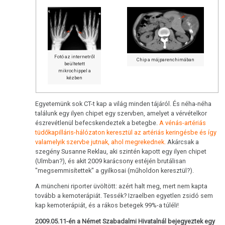
Fotó az internetről
Chip a májparenchimában
beültetett
mikrochippel a
kézben
Egyetemünk sok CT-t kap a világ minden tájáról. És néha-néha
találunk egy ilyen chipet egy szervben, amelyet a vérvételkor
észrevétlenül befecskendeztek a betegbe.
A vénás-artériás
tüdőkapilláris-hálózaton keresztül az artériás keringésbe és így
valamelyik szervbe jutnak, ahol megrekednek.
Akárcsak a
szegény Susanne Reklau, aki szintén kapott egy ilyen chipet
(Ulmban?), és akit 2009 karácsony estéjén brutálisan
"megsemmisítettek" a gyilkosai (műholdon keresztül?).
A müncheni riporter üvöltött: azért halt meg, mert nem kapta
tovább a kemoterápiát. Tessék? Izraelben egyetlen zsidó sem
kap kemoterápiát, és a rákos betegek 99%-a túléli!
2009.05.11-én a Német Szabadalmi Hivatalnál bejegyeztek egy