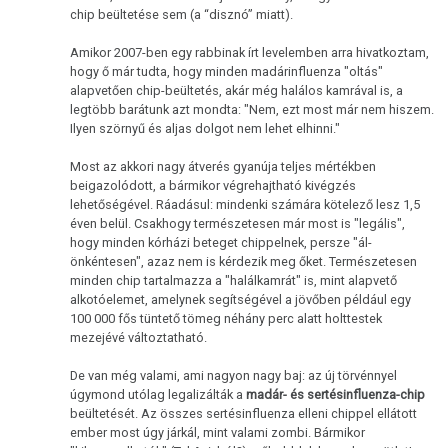
chip beültetése sem (a “disznó” miatt).
Amikor 2007-ben egy rabbinak írt levelemben arra hivatkoztam,
hogy ő már tudta, hogy minden madárinfluenza "oltás"
alapvetően chip-beültetés, akár még halálos kamrával is, a
legtöbb barátunk azt mondta: "Nem, ezt most már nem hiszem.
Ilyen szörnyű és aljas dolgot nem lehet elhinni."
Most az akkori nagy átverés gyanúja teljes mértékben
beigazolódott, a bármikor végrehajtható kivégzés
lehetőségével. Ráadásul: mindenki számára kötelező lesz 1,5
éven belül. Csakhogy természetesen már most is "legális",
hogy minden kórházi beteget chippelnek, persze "ál-
önkéntesen", azaz nem is kérdezik meg őket. Természetesen
minden chip tartalmazza a "halálkamrát" is, mint alapvető
alkotóelemet, amelynek segítségével a jövőben például egy
100 000 fős tüntető tömeg néhány perc alatt holttestek
mezejévé változtatható.
De van még valami, ami nagyon nagy baj: az új törvénnyel
úgymond utólag legalizálták a
madár- és sertésinfluenza-chip
beültetését. Az összes sertésinfluenza elleni chippel ellátott
ember most úgy járkál, mint valami zombi. Bármikor