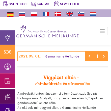
KONTAKT
NEWSLETTER
ONLINE SHOP
SBS
FONTOS
GERMANISCHE
ARCHÍVUM
VIDEÓK
KÉPZÉSI
ESETTANULMÁNYOK
SEGÍTSÉG
ENTDECKER
PROGRAM
A
Krókusz
Tények
Nyilatkozat
Búcsú
Entoderma
Segítséget
Dr.
természet
Fontos
és
a
Dr.
keresek...
med.
Értelmes
Miért
Ősi
információ
írás
Trnavában
Ryke
Ryke
Biológiai
Germanische
mezoderma
végzett
Geerd
Geerd
Különprogramjai
Magunknak
Általános
Heilkunde?
SBS
ellenőrzésről
Hamertől
Hamer
Új
tanulunk
2021. 05. 01.:
információ
Germanische Heilkunde
AIDS
Elhatárolódás
mezoderma
A
Születésnapi
Búcsú
Fordítók
a
Allergia
Trnavai
koncert
Dr.
Ektoderma
és
pszichológiától
Egyetem
2018
Ryke
Vigyázat oltás -
Asztma
fordítások
igazolása
Geerd
Elhatárolódás
chipbeültetés és víruscsalás
Születésnapi
Hamertől
Bélrák
Vigyázat
a
A
koncert
oltás
pszichoszomatikától
A mikrobák fontos láncszemei a természet szabályozási
RÁK
2019
Születésnapi
Bőrelváltozások
körforgásának. Ahelyett, hogy harcolnánk ellenük, " ápolni és
GYÓGYÍTHATÓ
koncert
gondoskodni" kellene róluk.
Elhatárolódás
A
Bulimia
2018
Az oltások, mindegy mi ellen, a Germanische Heilkunde
a