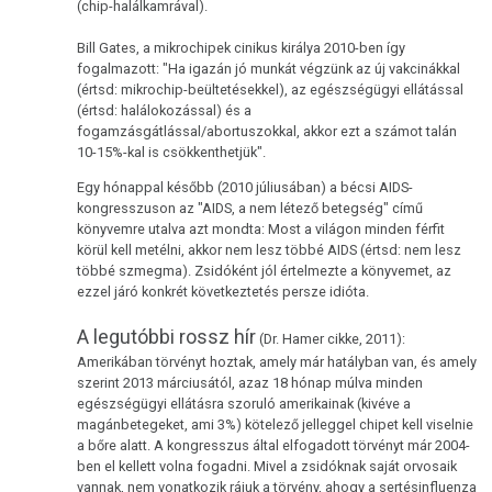
(chip-halálkamrával).
Immunrendszer
Bill Gates, a mikrochipek cinikus királya 2010-ben így
fogalmazott: "Ha igazán jó munkát végzünk az új vakcinákkal
A
(értsd: mikrochip-beültetésekkel), az egészségügyi ellátással
dohányzás
(értsd: halálokozással) és a
és
fogamzásgátlással/abortuszokkal, akkor ezt a számot talán
a
10-15%-kal is csökkenthetjük".
rák
Egy hónappal később (2010 júliusában) a bécsi AIDS-
kongresszuson az "AIDS, a nem létező betegség" című
Metasztázisok
könyvemre utalva azt mondta: Most a világon minden férfit
körül kell metélni, akkor nem lesz többé AIDS (értsd: nem lesz
Gyógyszerezés
többé szmegma). Zsidóként jól értelmezte a könyvemet, az
ezzel járó konkrét következtetés persze idióta.
Tumormarker
A legutóbbi rossz hír
(Dr. Hamer cikke, 2011):
Fájdalmak
Amerikában törvényt hoztak, amely már hatályban van, és amely
szerint 2013 márciusától, azaz 18 hónap múlva minden
Terápia
egészségügyi ellátásra szoruló amerikainak (kivéve a
magánbetegeket, ami 3%) kötelező jelleggel chipet kell viselnie
a bőre alatt. A kongresszus által elfogadott törvényt már 2004-
ben el kellett volna fogadni. Mivel a zsidóknak saját orvosaik
vannak, nem vonatkozik rájuk a törvény, ahogy a sertésinfluenza