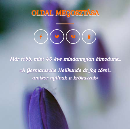
OLDAL MEGOSZTÁSA
Már több, mint 45 éve mindannyian álmodunk...
«A Germanische Heilkunde át fog törni...
amikor nyílnak a krókuszok»