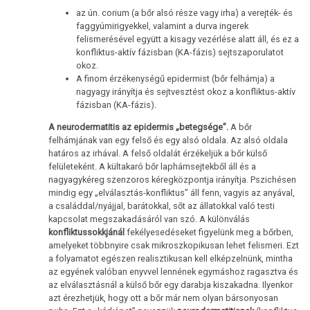
az ún. corium (a bőr alsó része vagy irha) a verejték- és
faggyúmirigyekkel, valamint a durva ingerek
felismerésével együtt a kisagy vezérlése alatt áll, és ez a
konfliktus-aktív fázisban (KA-fázis) sejtszaporulatot
okoz.
A finom érzékenységű epidermist (bőr felhámja) a
nagyagy irányítja és sejtvesztést okoz a konfliktus-aktív
fázisban (KA-fázis).
A neurodermatitis az epidermis „betegsége”.
A bőr
felhámjának van egy felső és egy alsó oldala. Az alsó oldala
határos az irhával. A felső oldalát érzékeljük a bőr külső
felületeként. A kültakaró bőr laphámsejtekből áll és a
nagyagykéreg szenzoros kéregközpontja irányítja. Pszichésen
mindig egy „elválasztás-konfliktus” áll fenn, vagyis az anyával,
a családdal/nyájjal, barátokkal, sőt az állatokkal való testi
kapcsolat megszakadásáról van szó. A különválás
konfliktussokkjánál
fekélyesedéseket figyelünk meg a bőrben,
amelyeket többnyire csak mikroszkopikusan lehet felismeri. Ezt
a folyamatot egészen realisztikusan kell elképzelnünk, mintha
az egyének valóban enyvvel lennének egymáshoz ragasztva és
az elválasztásnál a külső bőr egy darabja kiszakadna. Ilyenkor
azt érezhetjük, hogy ott a bőr már nem olyan bársonyosan