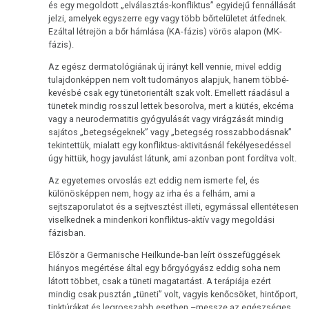
és egy megoldott „elválasztás-konfliktus” egyidejű fennállását
jelzi, amelyek egyszerre egy vagy több bőrtelületet átfednek.
Ezáltal létrejön a bőr hámlása (KA-fázis) vörös alapon (MK-
fázis).
Az egész dermatológiának új irányt kell vennie, mivel eddig
tulajdonképpen nem volt tudományos alapjuk, hanem többé-
kevésbé csak egy tünetorientált szak volt. Emellett ráadásul a
tünetek mindig rosszul lettek besorolva, mert a kiütés, ekcéma
vagy a neurodermatitis gyógyulását vagy virágzását mindig
sajátos „betegségeknek” vagy „betegség rosszabbodásnak”
tekintettük, mialatt egy konfliktus-aktivitásnál fekélyesedéssel
úgy hittük, hogy javulást látunk, ami azonban pont fordítva volt.
Az egyetemes orvoslás ezt eddig nem ismerte fel, és
különösképpen nem, hogy az irha és a felhám, ami a
sejtszaporulatot és a sejtvesztést illeti, egymással ellentétesen
viselkednek a mindenkori konfliktus-aktív vagy megoldási
fázisban.
Először a Germanische Heilkunde-ban leírt összefüggések
hiányos megértése által egy bőrgyógyász eddig soha nem
látott többet, csak a tüneti magatartást. A terápiája ezért
mindig csak pusztán „tüneti” volt, vagyis kenőcsöket, hintőport,
tinktúrákat és legrosszabb esetben –messze az egészséges