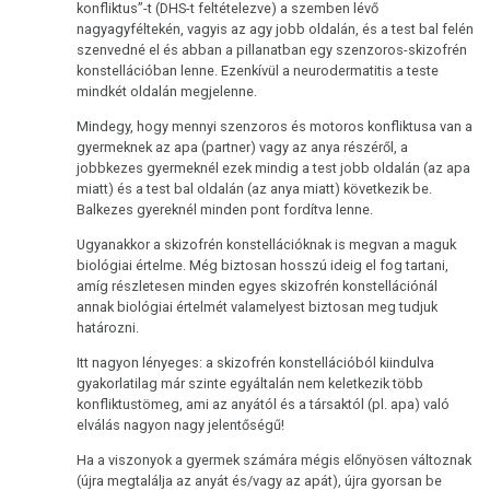
konfliktus”-t (DHS-t feltételezve) a szemben lévő
nagyagyféltekén, vagyis az agy jobb oldalán, és a test bal felén
szenvedné el és abban a pillanatban egy szenzoros-skizofrén
konstellációban lenne. Ezenkívül a neurodermatitis a teste
mindkét oldalán megjelenne.
Mindegy, hogy mennyi szenzoros és motoros konfliktusa van a
gyermeknek az apa (partner) vagy az anya részéről, a
jobbkezes gyermeknél ezek mindig a test jobb oldalán (az apa
miatt) és a test bal oldalán (az anya miatt) következik be.
Balkezes gyereknél minden pont fordítva lenne.
Ugyanakkor a skizofrén konstellációknak is megvan a maguk
biológiai értelme. Még biztosan hosszú ideig el fog tartani,
amíg részletesen minden egyes skizofrén konstellációnál
annak biológiai értelmét valamelyest biztosan meg tudjuk
határozni.
Itt nagyon lényeges: a skizofrén konstellációból kiindulva
gyakorlatilag már szinte egyáltalán nem keletkezik több
konfliktustömeg, ami az anyától és a társaktól (pl. apa) való
elválás nagyon nagy jelentőségű!
Ha a viszonyok a gyermek számára mégis előnyösen változnak
(újra megtalálja az anyát és/vagy az apát), újra gyorsan be