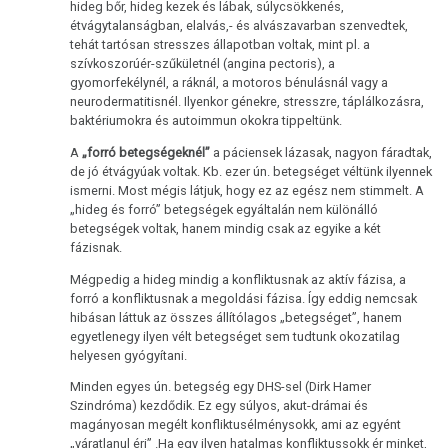
hideg bőr, hideg kezek és lábak, súlycsökkenés,
természettörvény
étvágytalanságban, elalvás,- és alvászavarban szenvedtek,
tehát tartósan stresszes állapotban voltak, mint pl. a
3.
szívkoszorúér-szűkületnél (angina pectoris), a
Biológiai
gyomorfekélynél, a ráknál, a motoros bénulásnál vagy a
természettörvény
neurodermatitisnél. Ilyenkor génekre, stresszre, táplálkozásra,
baktériumokra és autoimmun okokra tippeltünk.
4.
A
„forró betegségeknél”
a páciensek lázasak, nagyon fáradtak,
Biológiai
de jó étvágyúak voltak. Kb. ezer ún. betegséget véltünk ilyennek
természettörvény
ismerni. Most mégis látjuk, hogy ez az egész nem stimmelt. A
„hideg és forró” betegségek egyáltalán nem különálló
5.
betegségek voltak, hanem mindig csak az egyike a két
fázisnak.
Biológiai
természettörvény
Mégpedig a hideg mindig a konfliktusnak az aktív fázisa, a
forró a konfliktusnak a megoldási fázisa. Így eddig nemcsak
DHS
hibásan láttuk az összes állítólagos „betegséget”, hanem
egyetlenegy ilyen vélt betegséget sem tudtunk okozatilag
Kezűség
helyesen gyógyítani.
Minden egyes ún. betegség egy DHS-sel (Dirk Hamer
Hormonok
Szindróma) kezdődik. Ez egy súlyos, akut-drámai és
magányosan megélt konfliktusélménysokk, ami az egyént
Sínek
„váratlanul éri” .Ha egy ilyen hatalmas konfliktussokk ér minket,