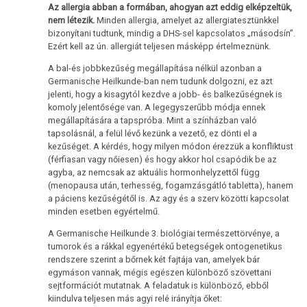
Az allergia abban a formában, ahogyan azt eddig elképzeltük,
nem létezik.
Minden allergia, amelyet az allergiatesztünkkel
bizonyítani tudtunk, mindig a DHS-sel kapcsolatos „másodsín”.
Ezért kell az ún. allergiát teljesen másképp értelmeznünk.
A bal-és jobbkezűség megállapítása nélkül azonban a
Germanische Heilkunde-ban nem tudunk dolgozni, ez azt
jelenti, hogy a kisagytól kezdve a jobb- és balkezűségnek is
komoly jelentősége van. A legegyszerűbb módja ennek
megállapítására a tapspróba. Mint a színházban való
tapsolásnál, a felül lévő kezünk a vezető, ez dönti el a
kezűséget. A kérdés, hogy milyen módon érezzük a konfliktust
(férfiasan vagy nőiesen) és hogy akkor hol csapódik be az
agyba, az nemcsak az aktuális hormonhelyzettől függ
(menopausa után, terhesség, fogamzásgátló tabletta), hanem
a páciens kezűségétől is. Az agy és a szerv közötti kapcsolat
minden esetben egyértelmű.
A Germanische Heilkunde 3. biológiai természettörvénye, a
tumorok és a rákkal egyenértékű betegségek ontogenetikus
rendszere szerint a bőrnek két fajtája van, amelyek bár
egymáson vannak, mégis egészen különböző szövettani
sejtformációt mutatnak. A feladatuk is különböző, ebből
kiindulva teljesen más agyi relé irányítja őket: