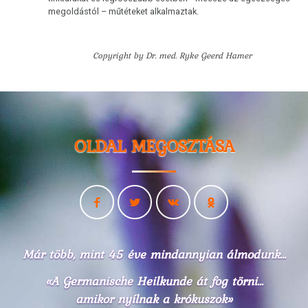
megoldástól – műtéteket alkalmaztak.
Copyright by Dr. med. Ryke Geerd Hamer
OLDAL MEGOSZTÁSA
Már több, mint 45 éve mindannyian álmodunk...
«A Germanische Heilkunde át fog törni...
amikor nyílnak a krókuszok»