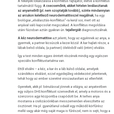
A fekélyek lokalizálása a konfliktus fajtájától, illetve a konfliktus
tartalmától függ.
A csecsemőink, akiket hirtelen leválasztanak
az anyamellről (pl. nem szoptatják tovább), szinte mindannyian
az arcukon keletkező neurodermatitisszel reagálnak
, ha egy
biológiai „elválasztás-konfliktus”-ra kerül sor, mert ott az
anyával való kapcsolat megszakad. A konfliktus megoldása
utáni fázisban aztán gyakran ún.
tejallergiát
diagnosztizálnak.
A kéz neurodermatitise
azt jelenti, hogy az egyénnek az anya, a
gyermek, a partner kicsúszik a kezei közül. A kar hajlati része, a
lábak belső oldala, (a partneri) ölelésből való (intim) elválás.
Így a test minden egyes érintett részének mindig egy egészen
speciális konfliktustartalma van.
Ettől elválni – a kéz, a kar és a láb külső oldalai, amelyek
szándékos elválást, ezzel egyidejűleg védekezést jelentenek,
tehát hogy az ember szeretné visszautasítani az ellenfelét.
Gyerekek, akik pl. bénulással jönnek a világra, az anyatestben
egy súlyos DHS konfliktust szenvedtek el, amely a motoros és a
szenzoros agyi központba csapódott be. A terhes anya
mostanra a civilizációnkban messzemenően elveszítette az
ösztöneit. Ha pl. gyanútlanul odaáll egy működő körfűrész
mellé vagy akár még saját maga is fűrészel, nem is sejti, hogy a