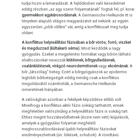
tudja hozni a lemaradását. A fejlődésben való késedelmet
eddig részben „az agy szervi folyamatának” fogtuk fel, pl. korai
gyermekkori agykárosodásnak
. A Germanische Heilkunde itt is
tényeken alapuló világos magyarázatot ad nekünk: az egyén
egyszerűen „jobb időkre” vár, amíg a konfliktusait meg tudja
oldani.
A konfliktus helyreállítási fázisában a bőr vörös, forró, viszket
és megduzzad (kültakaró séma).
Most kezdődik a nagy
gyógyulás. Ezeket a megjelenési formákat vagy bőrön látható
elváltozásokat nevezzük
kiütésnek, bőrgyulladásnak,
csalánkiütésnek, virágzó neurodermitisnek
vagy
ekcémának
. A
bőr „látszólag” beteg. Ezért a bőrgyógyászok az epidermis
legtöbb bőrbetegségét eddig mindig csak a konfliktus
megoldásától számították, a Germanische Heilkunde
ismeretének hiányában.
A valóságban azonban a fekélyek képződése előbb volt.
Mivelhogy a konfliktus-aktív fázis sokáig tarthatott, ennek
megfelelően valószínűleg a helyreállítási fázis is sokáig tart.
Ehhez megint hozzátevődhetnek (észre nem vett) kiújulások,
amelyek a gyógyulási folyamat megfelelő
meghosszabbodásával újabb helyreállítási fázisokat
eredményezhetnek (ún. lökések, schubok). A rövidtávú