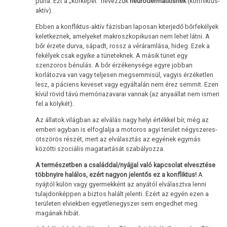
puha. Ezt a „kórképet” nevezzük
neurodermatitisnek
(konfliktus-
aktív).
Ebben a konfliktus-aktív fázisban laposan kiterjedő bőrfekélyek
keletkeznek, amelyeket makroszkopikusan nem lehet látni. A
bőr érzete durva, sápadt, rossz a véráramlása, hideg. Ezek a
fekélyek csak egyike a tüneteknek. A másik tünet egy
szenzoros bénulás. A bőr érzékenysége egyre jobban
korlátozva van vagy teljesen megsemmisül, vagyis érzéketlen
lesz, a páciens keveset vagy egyáltalán nem érez semmit. Ezen
kívül rövid távú memóriazavarai vannak (az anyaállat nem ismeri
fel a kölykét).
Az állatok világban az elválás nagy helyi értékkel bír, még az
emberi agyban is elfoglalja a motoros agyi terület négyszeres-
ötszörös részét, mert az elválasztás az egyének egymás
közötti szociális magatartását szabályozza.
A természetben a családdal/nyájjal való kapcsolat elvesztése
többnyire halálos, ezért nagyon jelentős ez a konfliktus!
A
nyájtól külön vagy gyermekként az anyától elválasztva lenni
tulajdonképpen a biztos halált jelenti. Ezért az egyén ezen a
területen elviekben egyetlenegyszer sem engedhet meg
magának hibát.