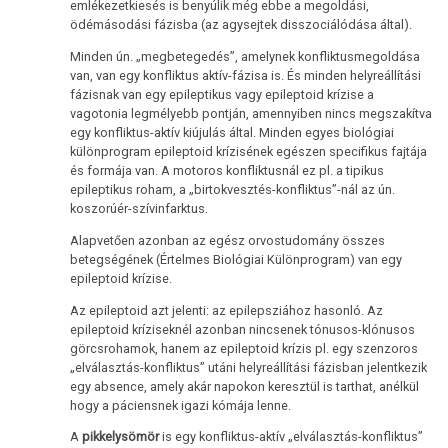
emlékezetkiesés is benyúlik még ebbe a megoldási,
ödémásodási fázisba (az agysejtek disszociálódása által).
Minden ún. „megbetegedés”, amelynek konfliktusmegoldása
van, van egy konfliktus aktív-fázisa is. És minden helyreállítási
fázisnak van egy epileptikus vagy epileptoid krízise a
vagotonia legmélyebb pontján, amennyiben nincs megszakítva
egy konfliktus-aktív kiújulás által. Minden egyes biológiai
különprogram epileptoid krízisének egészen specifikus fajtája
és formája van. A motoros konfliktusnál ez pl. a tipikus
epileptikus roham, a „birtokvesztés-konfliktus”-nál az ún.
koszorúér-szívinfarktus.
Alapvetően azonban az egész orvostudomány összes
betegségének (Értelmes Biológiai Különprogram) van egy
epileptoid krízise.
Az epileptoid azt jelenti: az epilepsziához hasonló. Az
epileptoid kríziseknél azonban nincsenek tónusos-klónusos
görcsrohamok, hanem az epileptoid krízis pl. egy szenzoros
„elválasztás-konfliktus” utáni helyreállítási fázisban jelentkezik
egy absence, amely akár napokon keresztül is tarthat, anélkül
hogy a páciensnek igazi kómája lenne.
A
pikkelysömör
is egy konfliktus-aktív „elválasztás-konfliktus”