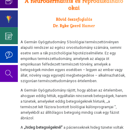
A neurodermatitis és reprodukálható
Az
Germanische
pszicho-
okai
Cukorbetegség
oldal
Heilkunde
Születésnapi
onkológiától
szerkesztés
ismereteinek
koncert
Hasnyálmirigy
Rövid összefoglalás
alatt
elnyomása
2019
Germanische
Dr. Ryke Geerd Hamer
áll.
Hodgkin/Non-
Heilkunde
Dr.
Hodgkin
Hamer
A Germán Gyógytudomány 5 biológiai természettörvényen
Viselkedési
Mein
alapuló rendszer az egész orvostudomány számára, semmi
Neurodermatitis
kódok
esetre sem a rák pszichológiai hipotéziselmélete. Ez egy
Studentenmädchen
empirikus természettudomány, amelynek az alapja öt
Orr
Az
című
empirikusan felfedezett természeti törvény, amelyek a
5
könyvéről
betegségek minden egyes esetében – legyen az ember vagy
Sclerosis
biológiai
állat, növény vagy egysejtű megbetegedése – alkalmazhatóak,
multiplex
szigorúan természettudományos értelemben.
természettörvény
Tinnitus
A Germán Gyógytudomány rájött, hogy abban az értelemben,
1.
ahogyan eddig hittük, egyáltalán nincsenek betegségek, hanem
Biológiai
a tünetek, amelyeket eddig betegségeknek hívtunk, „a
Az
természet két fázisra bontott biológiai különprogramjai “,
természettörvény
oldal
amelyekből az állítólagos betegség mindig csak egy fázist
szerkesztés
ábrázol.
2.
alatt
Biológiai
A
„hideg betegségeknél”
a pácienseknek hideg tünetei voltak:
áll.