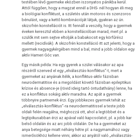
testében lévő gyermeke eközben iszonyatos pánikba kerül.
Attól függően, hogy a magzat ennél a DHS- nél hogyan éli meg
a biológiai konfliktust, a születés után motoros és szenzoros
bénulást, vagy a kettő kombinációját látjuk, gyakran az ún.
skizofrén konstellációt is. Itt fennáll a veszély, hogy a gyermek
éveken keresztül ebben a konstellációban marad, mert pl. a
szülők mit sem sejtve eltolják a babakocsit egy körfűrész
mellett (recidívák). A skizofrén konstelláció itt azt jelenti, hogy a
gyermek nagyagykérgében mind a bal, mind a jobb oldalon egy
aktív Hameri Góc van.
Egy másik példa: Ha egy gyerek a szülei válásakor az apa
részéről szenved el egy „elválasztás-konfliktus”-t, mert a
gyermeket az anyának ítélik, a konfliktus-aktív fázisban
neurodermatitise és a megoldást követő fázisban epileptikus
krízise és absence-je (rövid ideig tartó öntudathiány) lenne, ha
ez a konfliktus sokáig aktív maradna. Az apát a gyermek
többnyire partnernek érzi. Egy jobbkezes gyermek tehát az
„elválasztás-konfliktus”-ra neurodermatitissel a teste jobb
oldali felén reagálna, méghozzá ott, ahol a legtöbbet és a
legtipikusabban érzi az apával való kapcsolatot, pl. a jobb kar
belső oldalán és az arc jobb oldalán. De ha a gyermeket az
anya betegsége miatt néhány hétre pl. a nagymamához vagy
ismerősökhöz kellene vinni, akkor az anyától való „elválasztás-