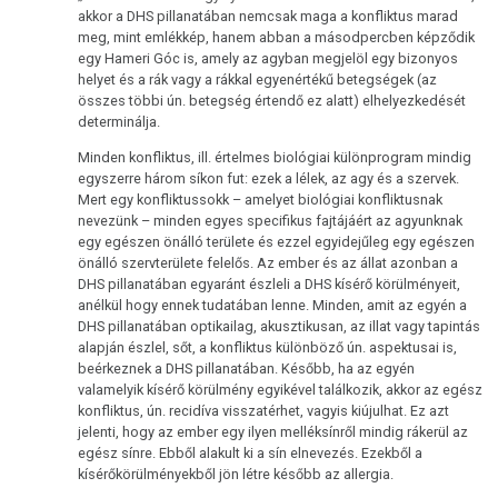
akkor a DHS pillanatában nemcsak maga a konfliktus marad
Immunrendszer
meg, mint emlékkép, hanem abban a másodpercben képződik
egy Hameri Góc is, amely az agyban megjelöl egy bizonyos
A
helyet és a rák vagy a rákkal egyenértékű betegségek (az
dohányzás
összes többi ún. betegség értendő ez alatt) elhelyezkedését
determinálja.
és
a
Minden konfliktus, ill. értelmes biológiai különprogram mindig
egyszerre három síkon fut: ezek a lélek, az agy és a szervek.
rák
Mert egy konfliktussokk – amelyet biológiai konfliktusnak
nevezünk – minden egyes specifikus fajtájáért az agyunknak
Metasztázisok
egy egészen önálló területe és ezzel egyidejűleg egy egészen
önálló szervterülete felelős. Az ember és az állat azonban a
Gyógyszerezés
DHS pillanatában egyaránt észleli a DHS kísérő körülményeit,
anélkül hogy ennek tudatában lenne. Minden, amit az egyén a
Tumormarker
DHS pillanatában optikailag, akusztikusan, az illat vagy tapintás
alapján észlel, sőt, a konfliktus különböző ún. aspektusai is,
Fájdalmak
beérkeznek a DHS pillanatában. Később, ha az egyén
valamelyik kísérő körülmény egyikével találkozik, akkor az egész
Terápia
konfliktus, ún. recidíva visszatérhet, vagyis kiújulhat. Ez azt
jelenti, hogy az ember egy ilyen melléksínről mindig rákerül az
egész sínre. Ebből alakult ki a sín elnevezés. Ezekből a
kísérőkörülményekből jön létre később az allergia.