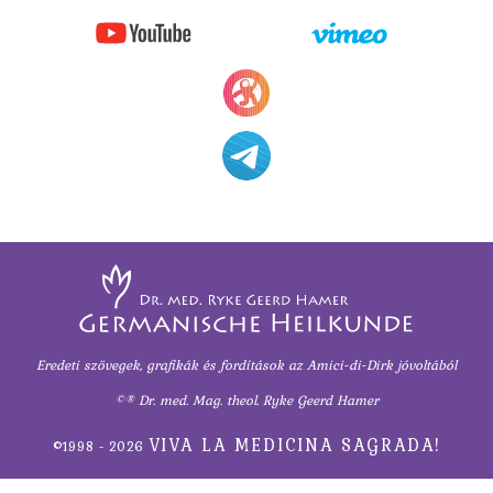
Eredeti szövegek, grafikák és fordítások
az Amici-di-Dirk jóvoltából
©® Dr. med. Mag. theol. Ryke Geerd Hamer
VIVA LA MEDICINA SAGRADA!
©1998 - 2026