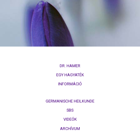
természettörvény
3.
Biológiai
természettörvény
4.
Biológiai
természettörvény
DR. HAMER
5.
EGY HAGYATÉK
Biológiai
INFORMÁCIÓ
természettörvény
DHS
GERMANISCHE HEILKUNDE
SBS
Kezűség
VIDEÓK
Hormonok
ARCHÍVUM
Sínek