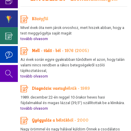
Az
Germanische
pszicho-
Cukorbetegség
oldal
Heilkunde
Születésnapi
onkológiától
szerkesztés
ismereteinek
koncert
Hasnyálmirigy
Középfül
alatt
elnyomása
2019
Germanische
Mivel évek óta nem járok orvoshoz, mert hiszek abban, hogy a
áll.
Hodgkin/Non-
Heilkunde
Dr.
test meggyógyítja saját magát
Hodgkin
tovább olvasom
Hamer
Viselkedési
Mein
Neurodermatitis
kódok
Mell - tüdő - bél - 1976 (2005)
Studentenmädchen
Az évek során egyre gyakrabban tűnődtem el azon, hogy talán
Orr
Az
című
valami nincs rendben a rákos betegségekről szóló
5
könyvéről
tájékoztatással,
Sclerosis
biológiai
tovább olvasom
multiplex
természettörvény
Diagnózis: vastagbélrák - 1989
Tinnitus
1.
1989. december 22-én reggel 10 órakor heves hasi
Biológiai
Az
fájdalmakkal és magas lázzal (39,5°) szállítottak be a klinikára.
természettörvény
tovább olvasom
oldal
szerkesztés
Gyógyulás a bélrákból - 2000
2.
alatt
Biológiai
Nagy örömmel és nagy hálával küldöm Önnek a csodálatos
áll.