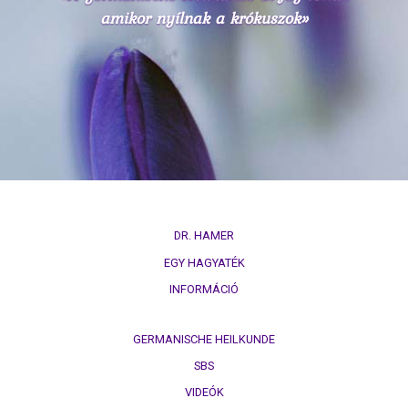
amikor nyílnak a krókuszok»
Immunrendszer
A
dohányzás
és
a
rák
Metasztázisok
Gyógyszerezés
DR. HAMER
Tumormarker
EGY HAGYATÉK
INFORMÁCIÓ
Fájdalmak
Terápia
GERMANISCHE HEILKUNDE
SBS
VIDEÓK