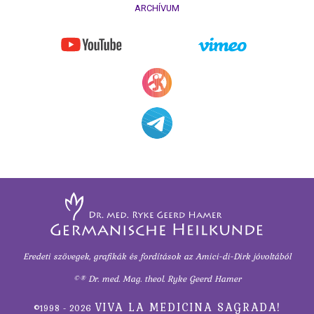
ARCHÍVUM
Eredeti szövegek, grafikák és fordítások
az Amici-di-Dirk jóvoltából
©® Dr. med. Mag. theol. Ryke Geerd Hamer
VIVA LA MEDICINA SAGRADA!
©1998 - 2026