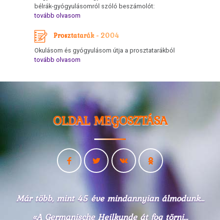
természettörvény
bélrák-gyógyulásomról szóló beszámolót:
tovább olvasom
3.
Prosztatarák - 2004
Biológiai
természettörvény
Okulásom és gyógyulásom útja a prosztatarákból
tovább olvasom
4.
Biológiai
természettörvény
5.
OLDAL MEGOSZTÁSA
Biológiai
természettörvény
DHS
Kezűség
Hormonok
Már több, mint 45 éve mindannyian álmodunk...
Sínek
«A Germanische Heilkunde át fog törni...